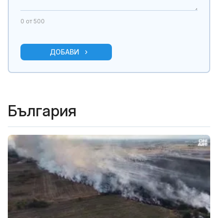
0
от 500
ДОБАВИ
България