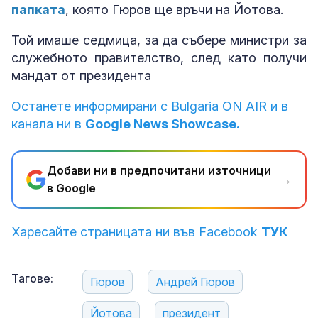
папката
, която Гюров ще връчи на Йотова.
Той имаше седмица, за да събере министри за
служебното правителство, след като получи
мандат от президента
Останете информирани с Bulgaria ON AIR и в
канала ни в
Google News Showcase.
Добави ни в предпочитани източници
→
в Google
Харесайте страницата ни във Facebook
ТУК
Тагове:
Гюров
Андрей Гюров
Йотова
президент