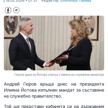
18.02.2026 • 07:31
Редактор:
Елеонора Танева
Гюров дава на Йотова списък с имена на служебни министри
Андрей Гюров връща днес на президента
Илияна Йотова изпълнен мандат за съставяне
на служебно правителство.
Той ще представи кабинета си на държавния