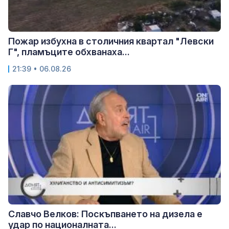
Пожар избухна в столичния квартал "Левски
Г", пламъците обхванаха...
21:39 • 06.08.26
Славчо Велков: Поскъпването на дизела е
удар по националната...