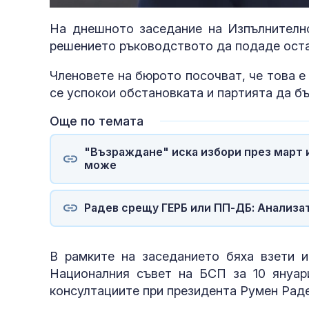
68.40%
На днешното заседание на Изпълнителн
решението ръководството да подаде оста
Членовете на бюрото посочват, че това е 
се успокои обстановката и партията да б
Още по темата
"Възраждане" иска избори през март и
може
Радев срещу ГЕРБ или ПП-ДБ: Анализа
В рамките на заседанието бяха взети и
Националния съвет на БСП за 10 януари
консултациите при президента Румен Раде