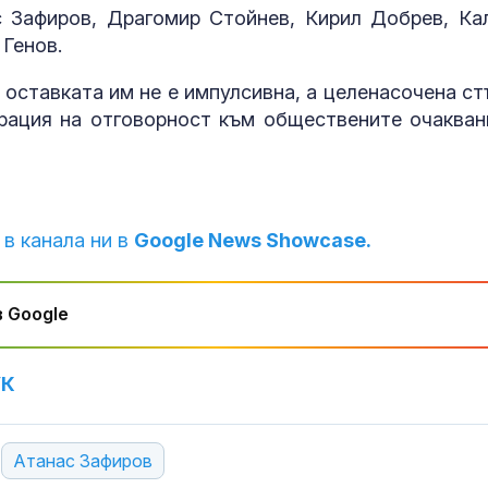
ние имаме нужда от
интересна би
с Зафиров, Драгомир Стойнев, Кирил Добрев, Ка
тях
 Генов.
Жена от Бургаско
„Зачатие“ и „
оставката им не е импулсивна, а целенасочена ст
даде 5 000 евро на
бебе“ са прот
рация на отговорност към обществените очакван
телефонни измамници
прехвърлянет
Центъра за
асистирана репродукция към НЗОК
SENSHI 33: В битки на
Аполипопроте
открито няма слаби
кога само ст
борци
на LDL-холес
 в канала ни в
Google News Showcase.
стига за оцен
сърдечносъдовия риск?
 Google
УК
Атанас Зафиров