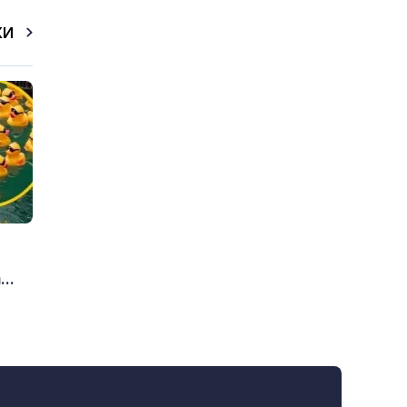
КИ
..