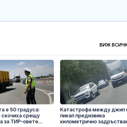
ВИЖ ВСИЧ
та е 50 градуса:
Катастрофа между джип 
 скочиха срещу
пикап предизвика
а за ТИР-овете...
километрично задръстван