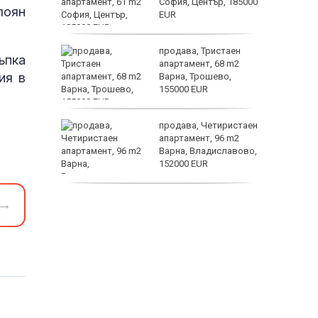
лка?
София, Център, 185000
лоян
EUR
Искам
продава, Тристаен
ъпка
ив
апартамент, 68 m2
ия в
о на
Варна, Трошево,
155000 EUR
ин B –
продава, Четиристаен
ойността
апартамент, 96 m2
терола не
Варна, Владиславово,
ка на
152000 EUR
продава, Къща, 370 m2
→
София област, гр.
Костинброд, 358000
EUR