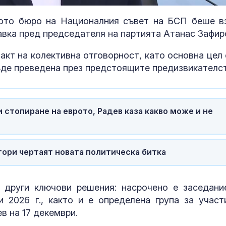
ото бюро на Националния съвет на БСП беше в
вка пред председателя на партията Атанас Зафир
акт на колективна отговорност, като основна цел 
ъде преведена през предстоящите предизвикателст
 стопиране на еврото, Радев каза какво може и не
тори чертаят новата политическа битка
"Искам бебе":
Болестта рък
Двойките може да
уста – кого за
чакат с месеци за
често?
инвитро
 други ключови решения: насрочено е заседани
 2026 г., както и е определена група за участ
Тръмп отряза
Самобайка –
в на 17 декември.
Зеленски за ракети: И
познавате ли