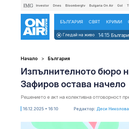
Investor
Dnes
Bloombergtv
Bulgaria On Air
Gol
T
БЪЛГАРИЯ
СВЯТ
КРИМИ
14:15
Гледай на живо
България
Начало
България
Изпълнителното бюро н
Зафиров остава начело
Решението е акт на колективна отговорност п
16.12.2025 • 16:10
Редактор:
Деси Николова