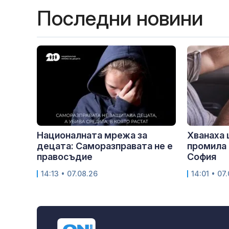
Последни новини
Националната мрежа за
Хванаха 
децата: Саморазправата не е
промила 
правосъдие
София
14:13 • 07.08.26
14:01 • 07