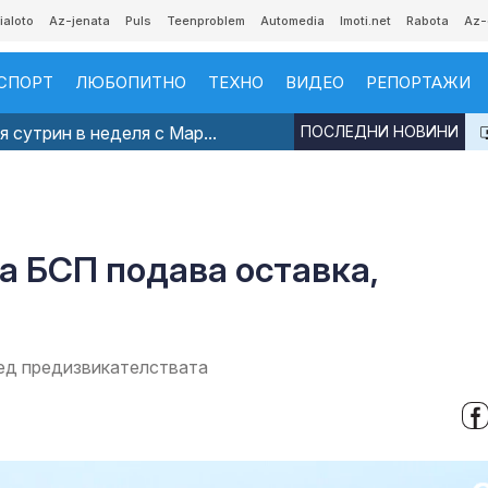
ialoto
Az-jenata
Puls
Teenproblem
Automedia
Imoti.net
Rabota
Az-
СПОРТ
ЛЮБОПИТНО
ТЕХНО
ВИДЕО
РЕПОРТАЖИ
 сутрин в неделя с Мар...
ПОСЛЕДНИ НОВИНИ
а БСП подава оставка,
ред предизвикателствата