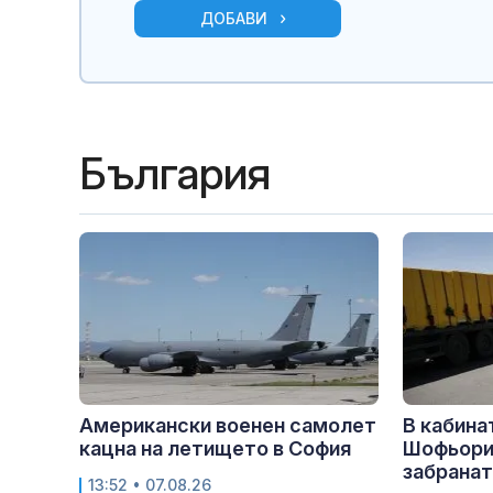
ДОБАВИ
България
Американски военен самолет
В кабина
кацна на летището в София
Шофьори
забранат
13:52 • 07.08.26