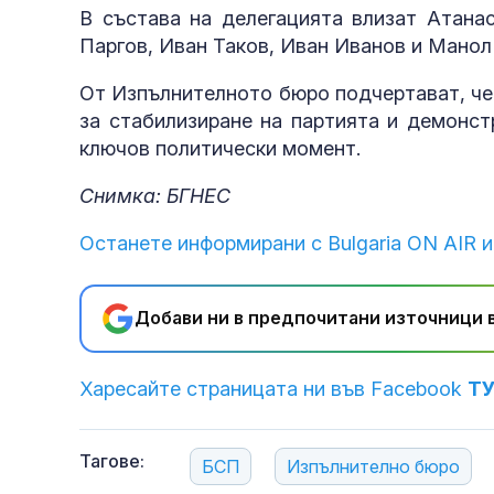
В състава на делегацията влизат Атана
Паргов, Иван Таков, Иван Иванов и Манол
От Изпълнителното бюро подчертават, че 
за стабилизиране на партията и демонст
ключов политически момент.
Снимка: БГНЕС
Останете информирани с Bulgaria ON AIR и
Добави ни в предпочитани източници в
Харесайте страницата ни във Facebook
Т
Тагове:
БСП
Изпълнително бюро