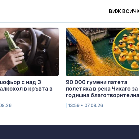
ВИЖ ВСИЧ
шофьор с над 3
90 000 гумени патета
алкохол в кръвта в
полетяха в река Чикаго за
годишна благотворителна.
.08.26
13:59 • 07.08.26