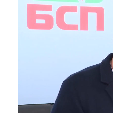
Loaded
:
Unmute