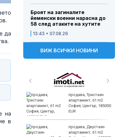
Броят на загиналите
зето
йеменски военни нарасна до
ов.
58 след атаките на хутите
е да
13:43 • 07.08.26
ва.
ВИЖ ВСИЧКИ НОВИНИ
а-крак-
продава, Тристаен
сяга най-
апартамент, 61 m2
София, Център, 185000
EUR
е на
ие в
продава, Двустаен
 тази
апартамент, 61 m2