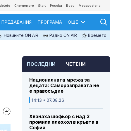
deteto
Chernomore
Start
Posoka
Boec
Megavselena
ПРЕДАВАНИЯ
ПРОГРАМА
ОЩЕ
Новините ON AIR
Радио ON AIR
Времето
ПОСЛЕДНИ
ЧЕТЕНИ
Националната мрежа за
децата: Саморазправата не
е правосъдие
14:13 • 07.08.26
Хванаха шофьор с над 3
промила алкохол в кръвта в
София