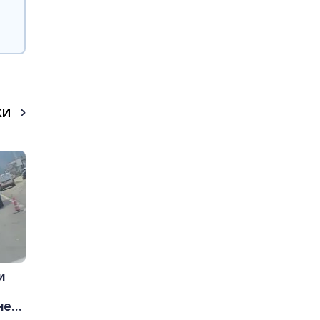
КИ
и
е...