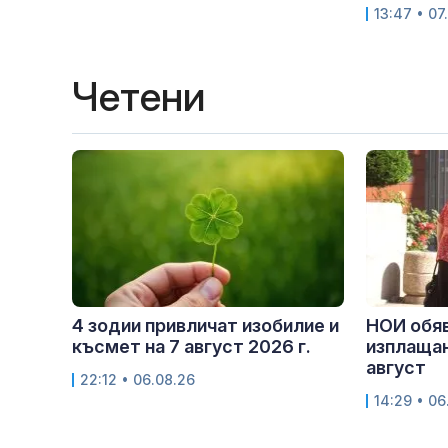
13:47 • 07
Четени
4 зодии привличат изобилие и
НОИ обяв
късмет на 7 август 2026 г.
изплащан
август
22:12 • 06.08.26
14:29 • 06