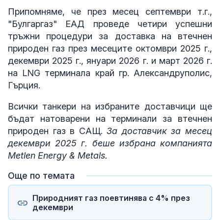
Припомняме, че през месец септември т.г.,
"Булгаргаз" ЕАД проведе четири успешни
тръжни процедури за доставка на втечнен
природен газ през месеците октомври 2025 г.,
декември 2025 г., януари 2026 г. и март 2026 г.
на LNG терминала край гр. Александруполис,
Гърция.
Всички танкери на избраните доставчици ще
бъдат натоварени на терминали за втечнен
природен газ в САЩ.
За доставчик за месец
декември 2025 г. беше избрана компанията
Metlen Energy & Metals.
Още по темата
Природният газ поевтинява с 4% през
декември