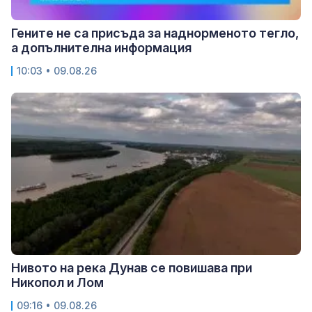
Гените не са присъда за наднорменото тегло,
а допълнителна информация
10:03 • 09.08.26
Нивото на река Дунав се повишава при
Никопол и Лом
09:16 • 09.08.26