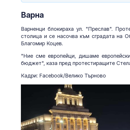
Варна
Варненци блокираха ул. "Преслав". Про
столица и се насочва към сградата на О
Благомир Коцев.
"Ние сме европейци, дишаме европейски
бюджет", каза пред протестиращите Стел
Кадри: Facebook/Велико Търново