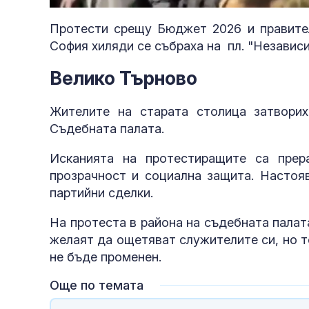
Протести срещу Бюджет 2026 и правител
София хиляди се събраха на пл. "Независ
Велико Търново
Жителите на старата столица затворих
Съдебната палата.
Исканията на протестиращите са прер
прозрачност и социална защита. Настояв
партийни сделки.
На протеста в района на съдебната палата
желаят да ощетяват служителите си, но 
не бъде променен.
Още по темата