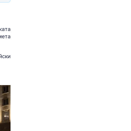
ката
мета
йски