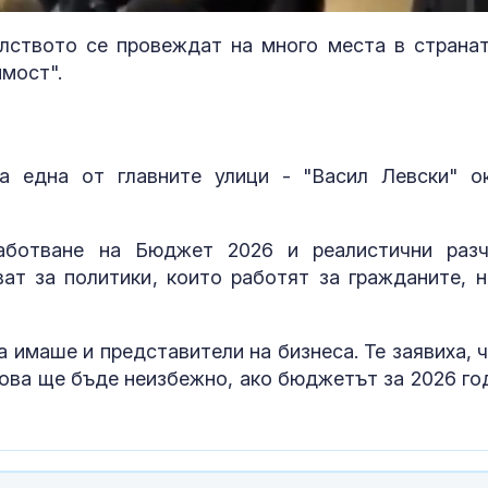
97.32%
ството се провеждат на много места в странат
имост".
а една от главните улици - "Васил Левски" о
аботване на Бюджет 2026 и реалистични разч
ат за политики, които работят за гражданите, н
 имаше и представители на бизнеса. Те заявиха, ч
това ще бъде неизбежно, ако бюджетът за 2026 го
Иззеха 115 кг и 527
Топлинен удар
литра опасни и
дехидратация
забранени продукти за
кърмачета: к
растителна защита
трябва да зн
родителите