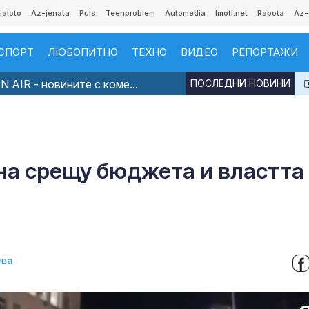
ialoto
Az-jenata
Puls
Teenproblem
Automedia
Imoti.net
Rabota
Az-
СПОРТ
ЛЮБОПИТНО
ТЕХНО
ВИДЕО
РЕПОРТАЖИ
 AIR - новините с коме...
ПОСЛЕДНИ НОВИНИ
на срещу бюджета и властта
ева