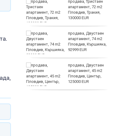
 секс –
продава, Тристаен
се
апартамент, 72 m2
е?
Пловдив, Тракия,
130000 EUR
Полярни
ината
продава, Двустаен
та.
та са
апартамент, 74 m2
о
Пловдив, Кършияка,
 първите
92999 EUR
Terafab
нят
продава, Двустаен
предване
апартамент, 45 m2
?
Пловдив, Център,
ада,
125000 EUR
продава, Тристаен
апартамент, 91 m2
Пловдив, Център,
179000 EUR