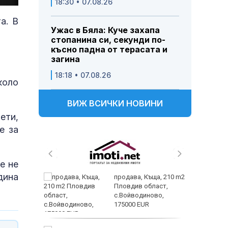
18:30 • 07.08.26
а. В
Ужас в Бяла: Куче захапа
стопанина си, секунди по-
късно падна от терасата и
загина
18:18 • 07.08.26
коло
ВИЖ ВСИЧКИ НОВИНИ
ети,
е за
е не
дина
 и
продава, Къща, 210 m2
 при
Пловдив област,
акво
с.Войводиново,
аят
175000 EUR