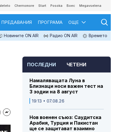
deteto
Chernomore
Start
Posoka
Boec
Megavselena
ПРЕДАВАНИЯ
ПРОГРАМА
ОЩЕ
Новините ON AIR
Радио ON AIR
Времето
ПОСЛЕДНИ
ЧЕТЕНИ
Намаляващата Луна в
Близнаци носи важен тест на
3 зодии на 8 август
19:13 • 07.08.26
Нов военен съюз: Саудитска
Арабия, Турция и Пакистан
ще се защитават взаимно