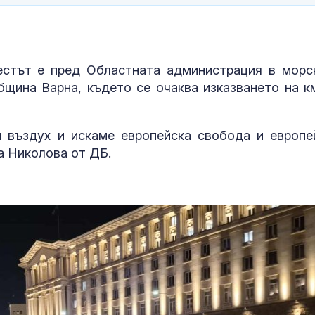
тестът е пред Областната администрация в морс
бщина Варна, където се очаква изказването на к
 въздух и искаме европейска свобода и европе
а Николова от ДБ.