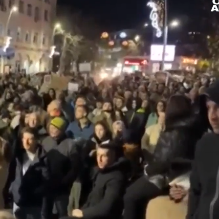
Loaded
: