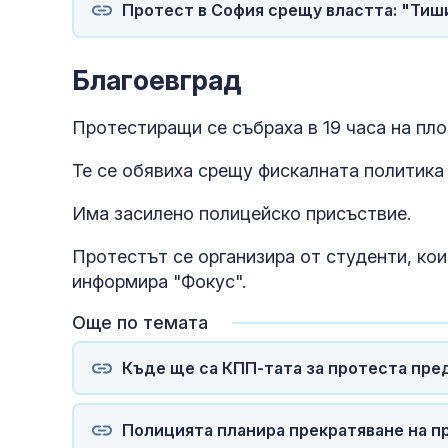
Протест в София срещу властта: "Тиш
Благоевград
Протестиращи се събраха в 19 часа на пл
Те се обявиха срещу фискалната политик
Има засилено полицейско присъствие.
Протестът се организира от студенти, кои
информира "Фокус".
Още по темата
Къде ще са КПП-тата за протеста пре
Полицията планира прекратяване на п