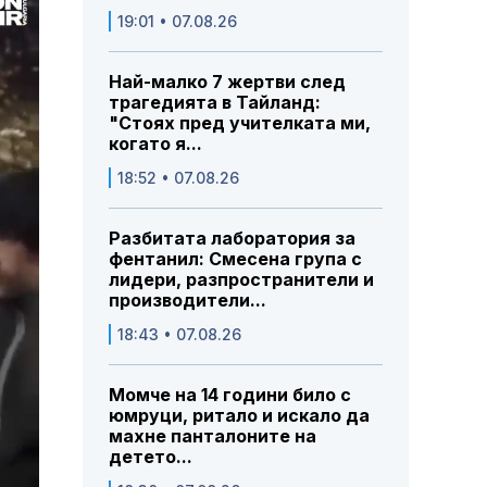
19:01 • 07.08.26
Най-малко 7 жертви след
трагедията в Тайланд:
"Стоях пред учителката ми,
когато я...
18:52 • 07.08.26
Разбитата лаборатория за
фентанил: Смесена група с
лидери, разпространители и
производители...
18:43 • 07.08.26
Момче на 14 години било с
юмруци, ритало и искало да
махне панталоните на
детето...