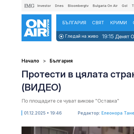
Investor
Dnes
Bloombergtv
Bulgaria On Air
Gol
T
БЪЛГАРИЯ
СВЯТ
КРИМИ
19:15
Гледай на живо
Денят ON
Начало
България
Протести в цялата стра
(ВИДЕО)
По площадите се чуват викове "Оставка"
01.12.2025 • 19:46
Редактор:
Елеонора Тан