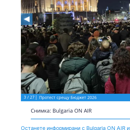
3
/
27
Протест срещу Бюджет 2026
Снимка: Bulgaria ON AIR
Останете информирани с Bulgaria ON AIR и