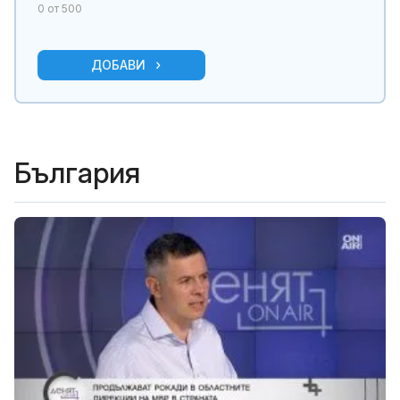
0
от 500
ДОБАВИ
България