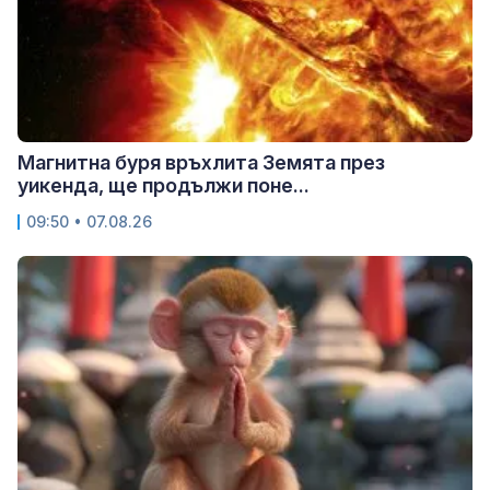
Магнитна буря връхлита Земята през
уикенда, ще продължи поне...
09:50 • 07.08.26