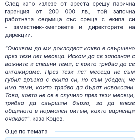
След като излезе от ареста срещу парична
гаранция от 200 000 лв., той започна
работната седмица със среща с екипа си
- заместник-кметовете и директорите на
дирекции.
"Очаквам да ми докладват какво е свършено
през тези пет месеца. Искам да се запозная с
важните и спешни теми, с които трябва да се
ангажираме. През тези пет месеца не съм
губил връзка с екипа си, но съм убеден, че
има теми, които трябва да бъдат наваксани.
Това, което не се е случило през тези месеци,
трябва да свършим бързо, за да влезе
общината в нормален ритъм, както варненци
очакват
", каза Коцев.
Още по темата