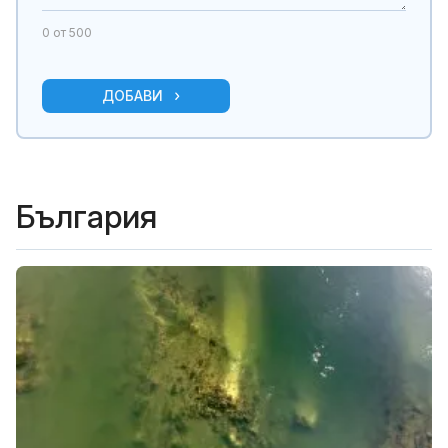
0
от 500
ДОБАВИ
България