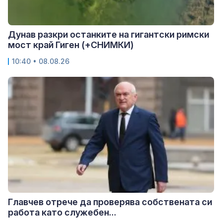
Дунав разкри останките на гигантски римски
мост край Гиген (+СНИМКИ)
10:40 • 08.08.26
Главчев отрече да проверява собствената си
работа като служебен...