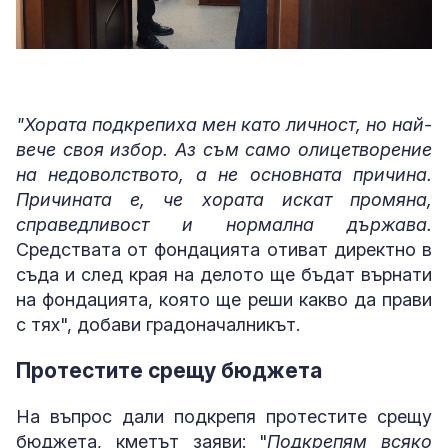
"Хората подкрепиха мен като личност, но най-
вече своя избор. Аз съм само олицетворение
на недоволството, а не основната причина.
Причината е, че хората искат промяна,
справедливост и нормална държава.
Средствата от фондацията отиват директно в
съда и след края на делото ще бъдат върнати
на фондацията, която ще реши какво да прави
с тях", добави градоначалникът.
Протестите срещу бюджета
На въпрос дали подкрепя протестите срещу
бюджета, кметът заяви: "
Подкрепям всяко