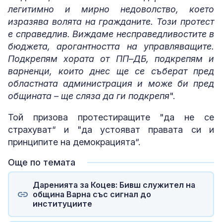
легитимно и мирно недоволство, което
изразява волята на гражданите. Този протест
е справедлив. Виждаме несправедливостите в
бюджета, арогантността на управляващите.
Подкрепям хората от ПП–ДБ, подкрепям и
варненци, които днес ще се съберат пред
областната администрация и може би пред
общината – ще сляза да ги подкрепя
".
Той призова протестиращите "да не се
страхуват“ и "да устояват правата си и
принципите на демокрацията“.
Още по темата
Даренията за Коцев: Бивш служител на
община Варна със сигнал до
институциите