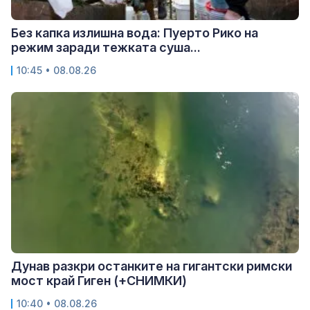
Без капка излишна вода: Пуерто Рико на
режим заради тежката суша...
10:45 • 08.08.26
Дунав разкри останките на гигантски римски
мост край Гиген (+СНИМКИ)
10:40 • 08.08.26