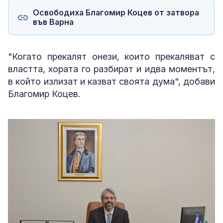
Освободиха Благомир Коцев от затвора
във Варна
"Когато прекалят онези, които прекаляват с
властта, хората го разбират и идва моментът,
в който излизат и казват своята дума", добави
Благомир Коцев.