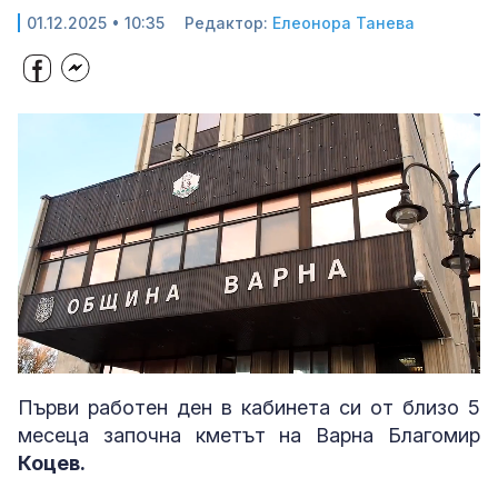
01.12.2025 • 10:35
Редактор:
Елеонора Танева
Loaded
:
Unmute
40.11%
Първи работен ден в кабинета си от близо 5
месеца започна кметът на Варна Благомир
Коцев.