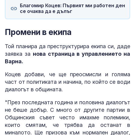
Благомир Коцев: Първият ми работен ден
се очаква да е дълъг
Промени в екипа
Той планира да преструктурира екипа си, даде
заявка за
нова страница в управлението на
Варна.
Коцев добави, че ще преосмисли и голяма
част от политиката и начина, по който се води
диалогът в общината.
"През последната година и половина диалогът
не беше добър. С много от другите партии в
Общинския съвет често имахме полемики,
които смятам, че трябва да останат в
миналото. Ще призова към нормален диалог,