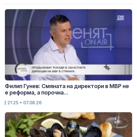
Филип Гунев: Смяната на директори в МВР не
е реформа, а порочна...
21:25 • 07.08.26