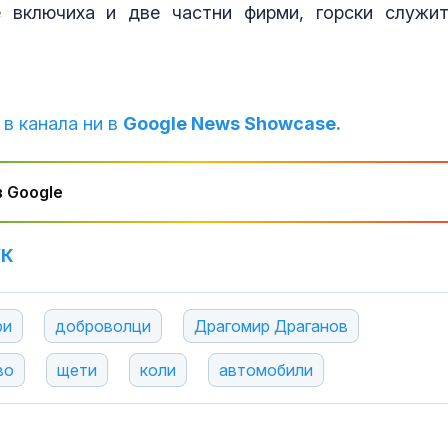
 включиха и две частни фирми, горски служит
 в канала ни в
Google News Showcase.
 Google
УК
ри
доброволци
Драгомир Драганов
во
щети
коли
автомобили