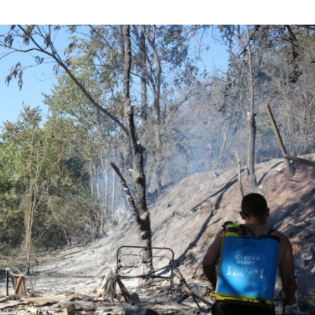
обозначаване
цените в евро
левове
Страх в Крем
вече решава 
на руския ели
Страната ни с
позиционира 
дестинация з
космически у