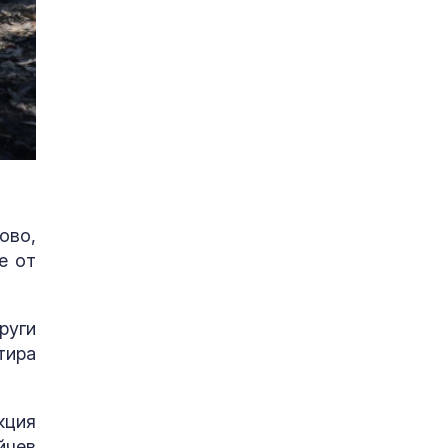
ово,
е от
руги
тира
кция
йчев