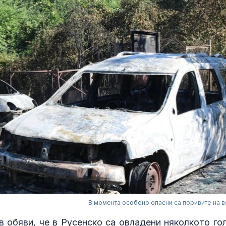
В момента особено опасни са поривите на в
 обяви, че в Русенско са овладени няколкото го