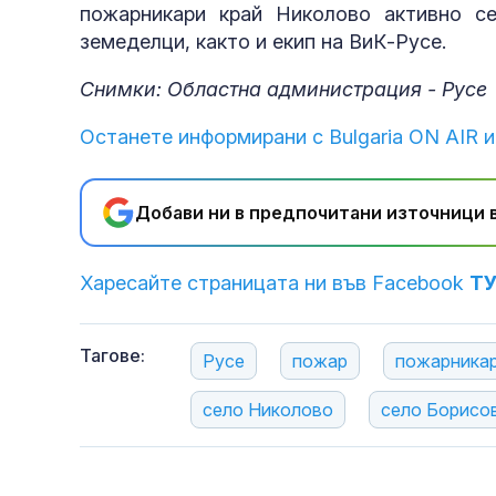
пожарникари край Николово активно се
земеделци, както и екип на ВиК-Русе.
Снимки: Областна администрация - Русе
Останете информирани с Bulgaria ON AIR и
Добави ни в предпочитани източници в
Харесайте страницата ни във Facebook
Т
Тагове:
Русе
пожар
пожарника
село Николово
село Борисо