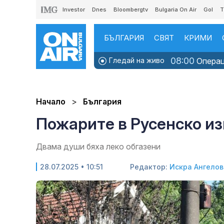
Investor
Dnes
Bloombergtv
Bulgaria On Air
Gol
T
БЪЛГАРИЯ
СВЯТ
КРИМИ
08:00
Гледай на живо
Операци
Начало
България
Пожарите в Русенско из
Двама души бяха леко обгазени
28.07.2025 • 10:51
Редактор:
Искра Ангелов