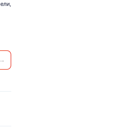
ели,
→