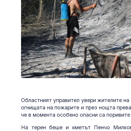
Областният управител увери жителите на 
огнищата на пожарите и през нощта прева
че в момента особено опасни са поривите 
На терен беше и кметът Пенчо Милков