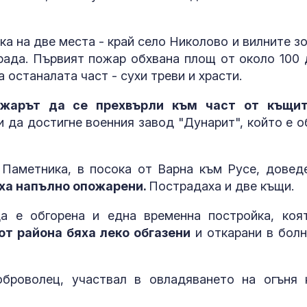
а на две места - край село Николово и вилните зо
рада. Първият пожар обхвана площ от около 100 д
а останалата част - сухи треви и храсти.
ожарът да се прехвърли към част от къщи
и да достигне военния завод "Дунарит", който е о
 Паметника, в посока от Варна към Русе, довед
ха напълно опожарени.
Пострадаха и две къщи.
а е обгорена и една временна постройка, коя
Горещините н
т района бяха леко обгазени
и откарани в болн
отстъпват, об
оранжев код 
области
оброволец, участвал в овладяването на огъня 
Край на двой