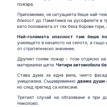
пожара.
Припомняме, че ситуацията беше най-тежк
близост до Паметника на русофилите в г
като половината от тях бяха борови гори, 
Най-голямата опасност там беше п
училището в началото на селото, а също 
от стратегическо значение.
Другият голям пожар - този отдясно на
материални щети.
Четири автомобила бя
Става дума за една вила, чиято фасад
унищожена. Същевременно
двама души о
но след преглед са изписани.
Третият случай на обгазяване е при д
Николово.