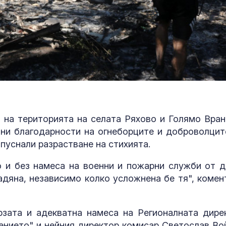
 на територията на селата Ряхово и Голямо Вран
лни благодарности на огнеборците и доброволцит
пуснали разрастване на стихията.
 и без намеса на военни и пожарни служби от д
адяна, независимо колко усложнена бе тя", комен
рзата и адекватна намеса на Регионалната дире
ението" и нейния директор комисар Светослав Во