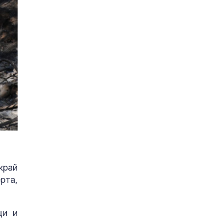
край
рта,
ци и