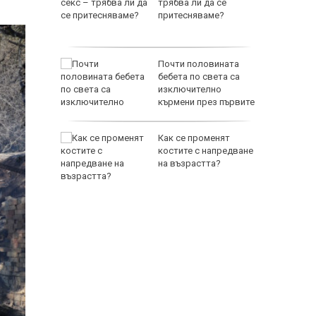
 на
трябва ли да се
 и в
притесняваме?
ъл: ФСБ
Почти половината
съдбата
бебета по света са
т
изключително
кърмени през първите
шест месеца
е
Как се променят
като
костите с напредване
а
на възрастта?
слуги