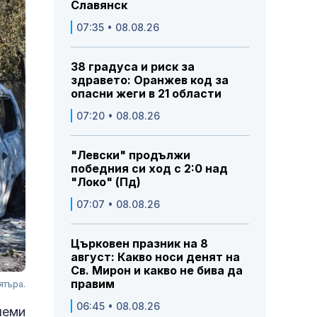
Славянск
07:35 • 08.08.26
38 градуса и риск за
здравето: Оранжев код за
опасни жеги в 21 области
07:20 • 08.08.26
"Левски" продължи
победния си ход с 2:0 над
"Локо" (Пд)
07:07 • 08.08.26
Църковен празник на 8
август: Какво носи денят на
Св. Мирон и какво не бива да
правим
ятъра.
06:45 • 08.08.26
леми