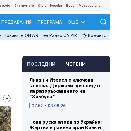
deteto
Chernomore
Start
Posoka
Boec
Megavselena
ПРЕДАВАНИЯ
ПРОГРАМА
ОЩЕ
Новините ON AIR
Радио ON AIR
Времето
ПОСЛЕДНИ
ЧЕТЕНИ
Ливан и Израел с ключова
стъпка: Държави ще следят
за разоръжаването на
"Хизбула"
07:52 • 08.08.26
Нова руска атака по Украйна:
Жертви и ранени край Киев и