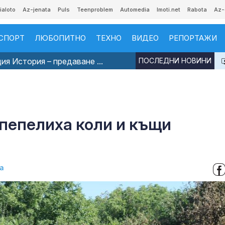
ialoto
Az-jenata
Puls
Teenproblem
Automedia
Imoti.net
Rabota
Az-
СПОРТ
ЛЮБОПИТНО
ТЕХНО
ВИДЕО
РЕПОРТАЖИ
я История – предаване ...
ПОСЛЕДНИ НОВИНИ
пепелиха коли и къщи
а