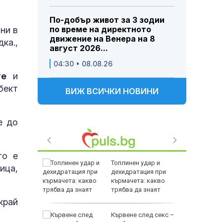
По-добър живот за 3 зодии
по време на директното
ни в
движение на Венера на 8
ка.,
август 2026...
04:30 • 08.08.26
те
и
бект
ВИЖ ВСИЧКИ НОВИНИ
е до
то е
е
Топлинен удар и
ица,
явен е
дехидратация при
за 21
кърмачета: какво
трябва да знаят
родителите
край
ното
Кървене след секс –