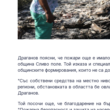
Драганов поясни, че пожари още е имало
община Сливо поле. Той изказа и специа
общинските формирования, които не са до
"Със собствени средства на местно ниво
региони, обстановката в областта бе овл
Драганов.
Той посочи още, че благодарение на бъ
"Пожарна безопасност и защита на насел