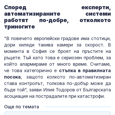
Според експерти,
автоматизираните системи
работят по-добре, отколкото
триногите
"В повечето европейски градове има стотици,
дори хиляди такива камери за скорост. В
момента в София се броят на пръстите на
ръцете. Тъй като това е сериозен проблем, за
който алармираме от много време. Считаме,
че това категорично е
стъпка в правилната
посока
, защото колкото по-автоматизиран
става контролът, толкова по-добър може да
бъде той", заяви Илия Тодоров от Българската
асоциация на пострадалите при катастрофи.
Още по темата