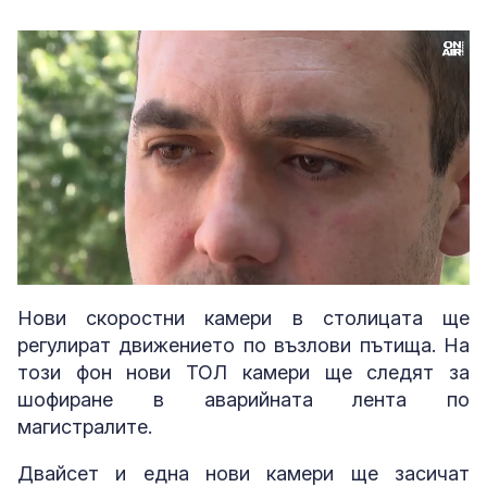
Loaded
:
Unmute
39.67%
Нови скоростни камери в столицата ще
регулират движението по възлови пътища. На
този фон нови ТОЛ камери ще следят за
шофиране в аварийната лента по
магистралите.
Двайсет и една нови камери ще засичат