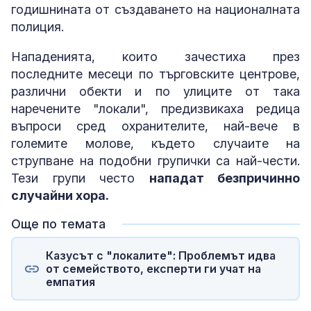
годишнината от създаването на националната
полиция.
Нападенията, които зачестиха през
последните месеци по търговските центрове,
различни обекти и по улиците от така
наречените "локали", предизвикаха редица
въпроси сред охранителите, най-вече в
големите молове, където случаите на
струпване на подобни групички са най-чести.
Тези групи често
нападат безпричинно
случайни хора.
Още по темата
Казусът с "локалите": Проблемът идва
от семейството, експерти ги учат на
емпатия