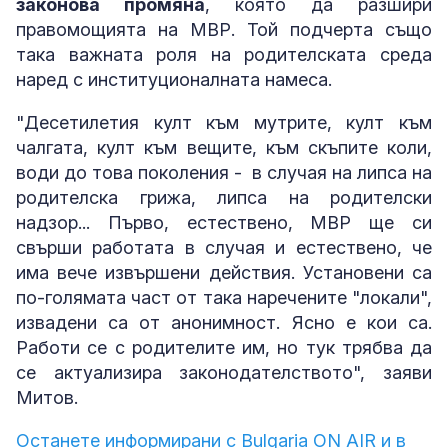
законова промяна
, която да разшири
правомощията на МВР. Той подчерта също
така важната роля на родителската среда
наред с институционалната намеса.
"Десетилетия култ към мутрите, култ към
чалгата, култ към вещите, към скъпите коли,
води до това поколения - в случая на липса на
родителска грижа, липса на родителски
надзор... Първо, естествено, МВР ще си
свърши работата в случая и естествено, че
има вече извършени действия. Установени са
по-голямата част от така наречените "локали",
извадени са от анонимност. Ясно е кои са.
Работи се с родителите им, но тук трябва да
се актуализира законодателството", заяви
Митов.
Останете информирани с Bulgaria ON AIR и в