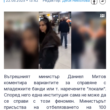
22.05.2025 • 13:42
Редактор:
Деси Николова
Loaded
:
Unmute
100.00%
Вътрешният министър Даниел Митов
коментира вариантите за справяне с
младежките банди или т. наречените "локали".
Според него една институция сама не може да
се справи с този феномен. Министърът
присъства на отбелязването на 100