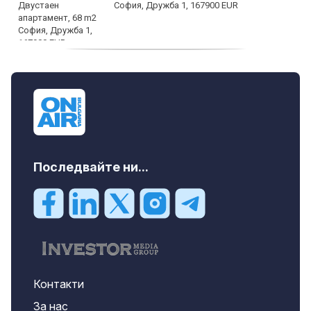
София, Дружба 1, 167900 EUR
дава под наем, Двустаен апартамент, 70
m2 София, Манастирски Ливади, 800 EUR
Последвайте ни...
Контакти
За нас