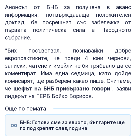
Анонсът от БНБ за получена в аванс
информация, потвърждаваща положителен
доклад, бе посрещнат със забележка от
първата политическа сила в Народното
събрание.
"Бих посъветвал, познавайки добре
европрактиките, че преди 4 юни чернови,
записки, чатене и имейли не би трябвало да се
коментират. Има една седмица, като дойде
комисарят, ще разберем какво пише. Считаме,
че
шефът на БНБ прибързано говори
", заяви
лидерът на ГЕРБ Бойко Борисов.
Още по темата
БНБ: Готови сме за еврото, българите ще
го подкрепят след година