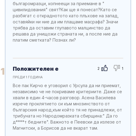
българомразци, копнеещи за приемане в "
цивилидования" свят?Как ще я понесат?Като се
разбягат с откраднотото като плъхове на запад,
оставяйки ни ние да им плащаме масрафа? Значи
трябва да оставим глупавото малцинство да
решава да унищожи страната ни, а после ние да
платим сметката? Познах ли?
Положителен е
1
2
1
ПРЕДИ 1 ГОДИНА
Все пак Кирчо е уговорил с Урсула да ни приемат,
независимо че не покриваме критериите. Даже се
хвали в един 4-часов разговор. Асена Василева
изрече проклятието си към мнозинството от
българския народ,към който тя не принадлежи, от
трибуната но Народомразката сбирщина:" Да го
д****т бедните". Важното е Пеевски да излезе от
Магнитски, а Борисов да не вкарат там.