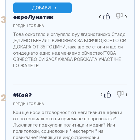
ДОБАВИ
евроЛунатик
3
0
0
ПРЕДИ 1 ГОДИНА
Това оскотяло и оглупяло буу.лгаристанско Стадо
,ЕДИНСТВЕНИЯТ ВИНОВНИК ЗА ВСИЧКО,КОЕТО СИ
ДОКАРА ОТ 35 ГОДИНИ,така ще се стопи и ще си
отиде,като едно не.вменяемо оВчество!ТОВА
ОВЧЕСТВО СИ ЗАСЛУЖАВА РОБСКАТА УЧАСТ !НЕ
ГО ЖАЛЕТЕ!
#Кой?
2
2
1
ПРЕДИ 1 ГОДИНА
Кой ще носи отговорност от негативните ефекти
от потенциалното ни приемане в еврозоната?
Лъжливите подкупени политици и медии? Или
политолози, социолози и " експерти " на
повикване? Ревящите индоктринирани