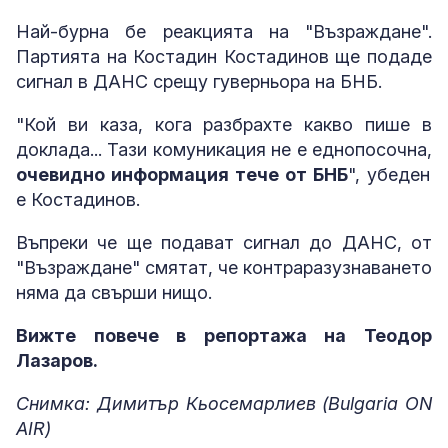
Най-бурна бе реакцията на "Възраждане".
Партията на Костадин Костадинов ще подаде
сигнал в ДАНС срещу гуверньора на БНБ.
"Кой ви каза, кога разбрахте какво пише в
доклада... Тази комуникация не е еднопосочна,
очевидно информация тече от БНБ
", убеден
е Костадинов.
Въпреки че ще подават сигнал до ДАНС, от
"Възраждане" смятат, че контраразузнаването
няма да свърши нищо.
Вижте повече в репортажа на Теодор
Лазаров.
Снимка: Димитър Кьосемарлиев (Bulgaria ON
AIR)