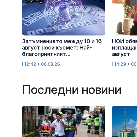
Затъмнението между 10 и 16
НОИ обяв
август носи късмет: Най-
изплащан
благоприятният...
август
12:42 • 06.08.26
14:29 • 06
Последни новини