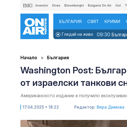
Investor
Dnes
Bloombergtv
Bulgaria On Air
Gol
T
БЪЛГАРИЯ
СВЯТ
КРИМИ
09:30
Гледай на живо
Българи
Начало
България
Washington Post: Бълга
от израелски танкови с
Американското издание е получило ексклузиве
17.04.2025 • 18:22
Редактор:
Вяра Димова