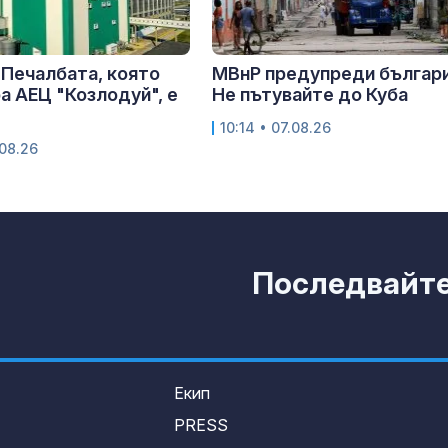
 Печалбата, която
МВнР предупреди българ
а АЕЦ "Козлодуй", е
Не пътувайте до Куба
10:14 • 07.08.26
.08.26
Последвайте 
Екип
PRESS