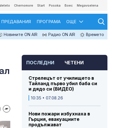
deteto
Chernomore
Start
Posoka
Boec
Megavselena
ПРЕДАВАНИЯ
ПРОГРАМА
ОЩЕ
Новините ON AIR
Радио ON AIR
Времето
ПОСЛЕДНИ
ЧЕТЕНИ
нал
Стрелецът от училището в
Тайланд първо убил баба си
и дядо си (ВИДЕО)
10:35 • 07.08.26
Нови пожари избухнаха в
Гърция, евакуациите
продължават