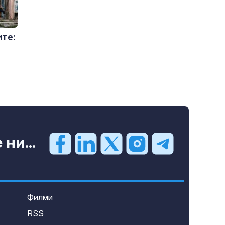
ите:
ни...
Филми
RSS