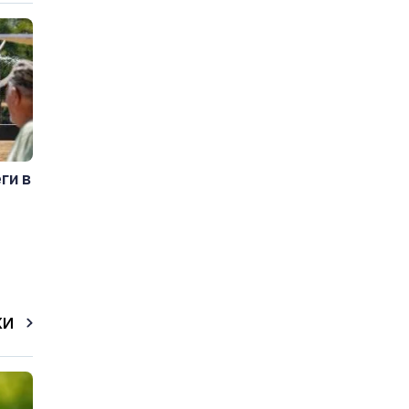
ги в
КИ