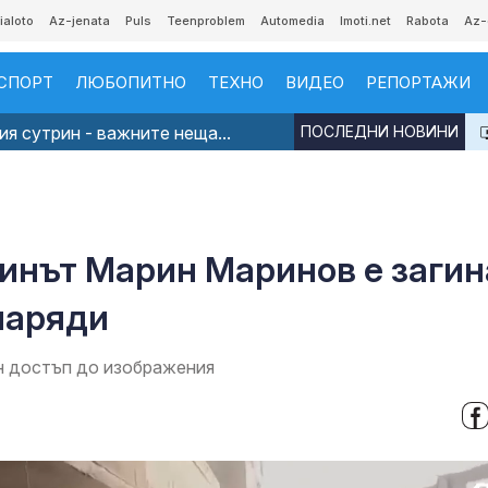
ialoto
Az-jenata
Puls
Teenproblem
Automedia
Imoti.net
Rabota
Az-
СПОРТ
ЛЮБОПИТНО
ТЕХНО
ВИДЕО
РЕПОРТАЖИ
я сутрин - важните неща...
ПОСЛЕДНИ НОВИНИ
ринът Марин Маринов е заги
наряди
н достъп до изображения