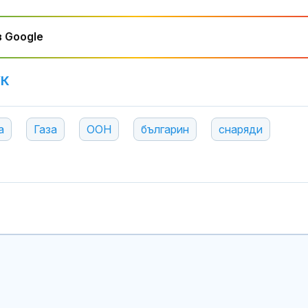
двигателя
стига за оцен
сърдечносъдовия риск?
 Google
На Острова: София е
12 са новите
най-подценената
лекарства с
столица в Европа за
положително
туризъм
становище от
УК
юли 2026 г.
Седем души са убити и
Хендра вирус
15 ранени при стрелба
австралийска
а
Газа
ООН
българин
снаряди
в училище край Банкок
с тежко бело
мозъчно зася