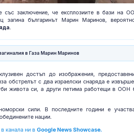
зе със заключение, че експлозиите в бази на О
ец загина българинът Марин Маринов, вероятн
яда
.
загиналия в Газа Марин Маринов
клузивен достъп до изображения, предоставен
иза обстрелът с два израелски снаряда е извърше
Човешка намеса е
Как се проме
губи живота си, а други петима работещи в ООН 
една от версиите за
костите с на
пожара на АМ “Тракия”
на възрастта
номорски сили. В последните години е участв
обединените нации.
Самолет не успя да
Аполипопроте
излети от Солун
кога само ст
 в канала ни в
Google News Showcase.
заради птица в
на LDL-холес