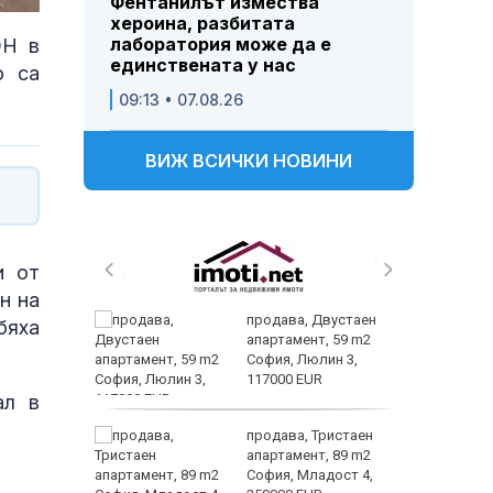
Фентанилът измества
хероина, разбитата
лаборатория може да е
ОН в
единствената у нас
о са
09:13 • 07.08.26
ВИЖ ВСИЧКИ НОВИНИ
и от
н на
нят
продава, Двустаен
бяха
предване
апартамент, 59 m2
?
София, Люлин 3,
117000 EUR
ал в
ин B –
продава, Тристаен
ойността
апартамент, 89 m2
терола не
София, Младост 4,