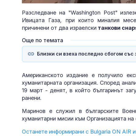
76.80%
Разследване на "Washington Post" изле
Ивицата Газа, при които миналия мес
причинени от два израелски
танкови снар
Още по темата
Близки си взеха последно сбогом със 
Американското издание е получило екс
хуманитарната организация. Според анал
19 март - денят, в който българинът за
ранени.
Маринов е служил в българските Воен
хуманитарни мисии към Организацията на 
Останете информирани с Bulgaria ON AIR и