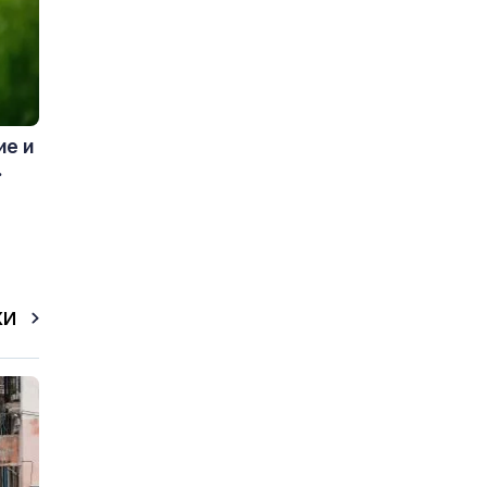
ие и
.
КИ