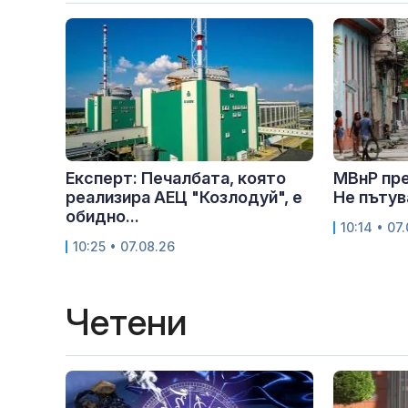
Експерт: Печалбата, която
МВнР пр
реализира АЕЦ "Козлодуй", е
Не пътув
обидно...
10:14 • 07
10:25 • 07.08.26
Четени