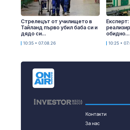
Стрелецът от училището в
Експерт:
Тайланд първо убил баба си и
реализир
дядо си...
обидно...
10:35 • 07.08.26
10:25 • 07
Контакти
За нас