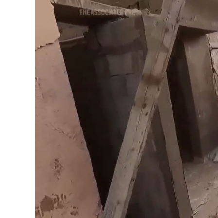
Loaded
:
Unmute