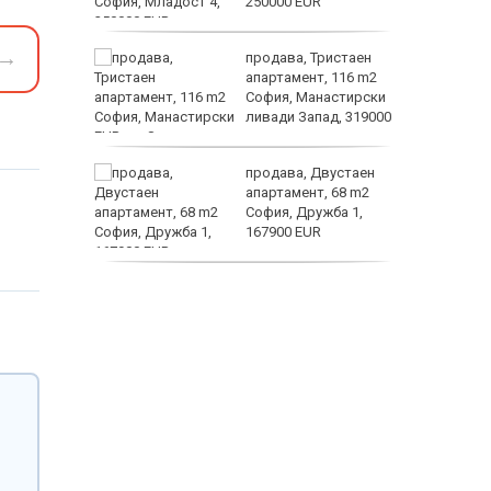
ка на
250000 EUR
→
продава, Тристаен
апартамент, 116 m2
София, Манастирски
 ЕМА от
ливади Запад, 319000
EUR
 –
продава, Двустаен
 зооноза
апартамент, 68 m2
дробно и
София, Дружба 1,
гане
167900 EUR
дава под наем,
Двустаен апартамент,
70 m2 София,
Манастирски Ливади,
800 EUR