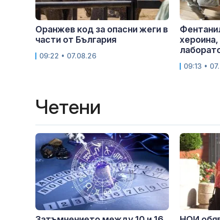
Оранжев код за опасни жеги в
Фентани
части от България
хероина,
лаборато
09:22 • 07.08.26
09:13 • 07
Четени
Затъмнението между 10 и 16
НОИ обяв