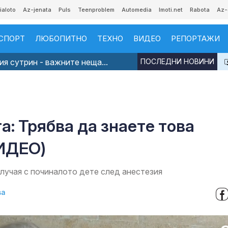
ialoto
Az-jenata
Puls
Teenproblem
Automedia
Imoti.net
Rabota
Az-
СПОРТ
ЛЮБОПИТНО
ТЕХНО
ВИДЕО
РЕПОРТАЖИ
я сутрин - важните неща...
ПОСЛЕДНИ НОВИНИ
а: Трябва да знаете това
ВИДЕО)
лучая с починалото дете след анестезия
ва