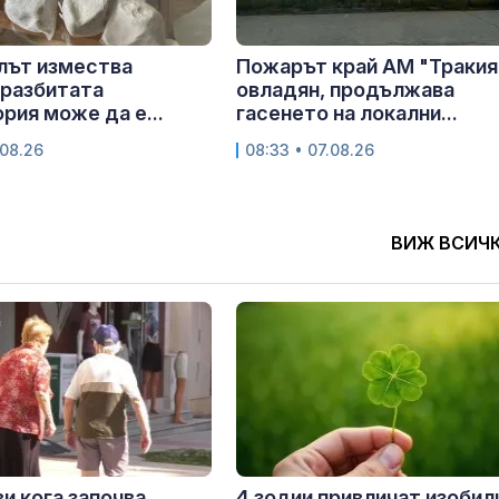
лът измества
Пожарът край АМ "Тракия
 разбитата
овладян, продължава
рия може да е...
гасенето на локални...
.08.26
08:33 • 07.08.26
ВИЖ ВСИЧ
и кога започва
4 зодии привличат изобил