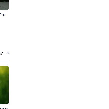
" е
КИ
ие и