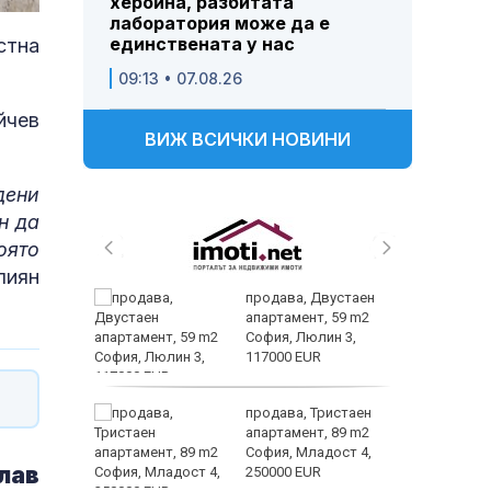
хероина, разбитата
лаборатория може да е
единствената у нас
стна
09:13 • 07.08.26
йчев
ВИЖ ВСИЧКИ НОВИНИ
дени
н да
оято
лиян
ин B –
продава, Двустаен
ойността
апартамент, 59 m2
терола не
София, Люлин 3,
ка на
117000 EUR
продава, Тристаен
апартамент, 89 m2
София, Младост 4,
лав
 ЕМА от
250000 EUR