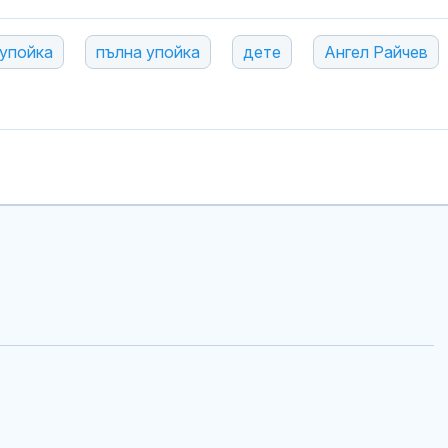
упойка
пълна упойка
дете
Ангел Райчев