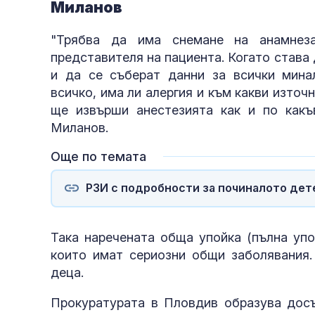
Миланов
"Трябва да има снемане на анамнеза
представителя на пациента. Когато става 
и да се съберат данни за всички мина
всичко, има ли алергия и към какви източ
ще извърши анестезията как и по какъ
Миланов.
Още по темата
РЗИ с подробности за починалото дет
Така наречената обща упойка (пълна упо
които имат сериозни общи заболявания. 
деца.
Прокуратурата в Пловдив образува досъ