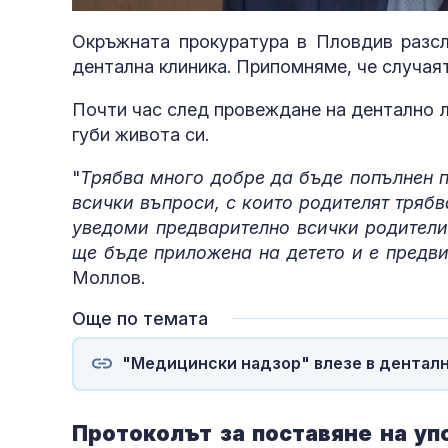
32.19%
Окръжната прокуратура в Пловдив разсл
дентална клиника. Припомняме, че случаят
Почти час след провеждане на дентално л
губи живота си.
"
Трябва много добре да бъде попълнен п
всички въпроси, с които родителят трябв
уведоми предварително всички родители 
ще бъде приложена на детето и е предв
Моллов.
Още по темата
е
"Медицински надзор" влезе в денталн
Протоколът за поставяне на уп