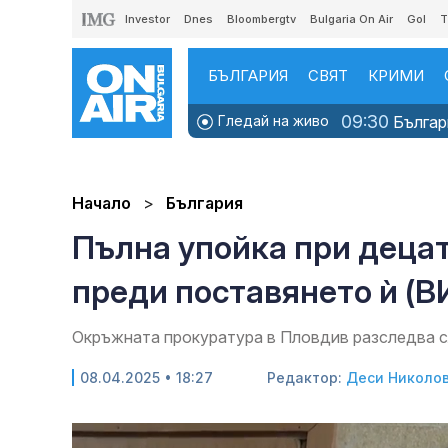
Investor
Dnes
Bloombergtv
Bulgaria On Air
Gol
T
БЪЛГАРИЯ
СВЯТ
КРИМИ
09:30
Гледай на живо
Българи
Начало
България
Пълна упойка при децат
преди поставянето ѝ (
Окръжната прокуратура в Пловдив разследва с
08.04.2025 • 18:27
Редактор:
Деси Николо