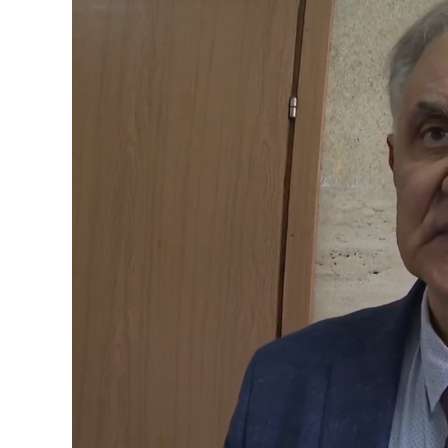
Loaded
:
Unmute