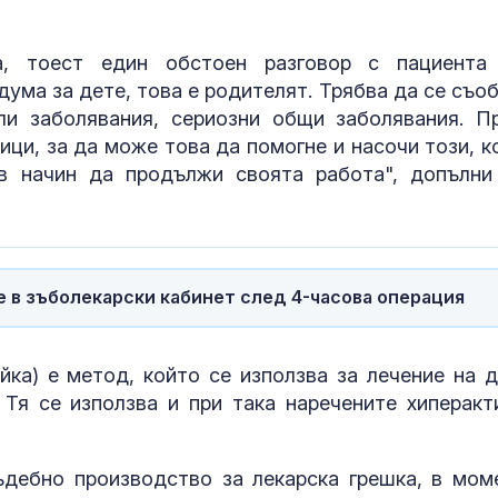
юли 2026 г.
Братът на Анджелина
Хендра вирус
Джоли се разведе и
австралийска
, тоест един обстоен разговор с пациента
призна: Гей съм!
с тежко бело
дума за дете, това е родителят. Трябва да се съо
мозъчно зася
ли заболявания, сериозни общи заболявания. П
ници, за да може това да помогне и насочи този, к
Пикът на метеорния
Можем ли да
в начин да продължи своята работа", допълни
поток Персеиди е в
до 146 години,
нощта срещу 13 август
повече?
е в зъболекарски кабинет след 4-часова операция
йка) е метод, който се използва за лечение на д
Тя се използва и при така наречените хиперакт
дебно производство за лекарска грешка, в мом