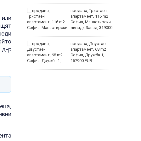
 –
продава, Тристаен
 зооноза
апартамент, 116 m2
 или
дробно и
София, Манастирски
бщят
гане
ливади Запад, 319000
реди
EUR
ойто
 живеем
продава, Двустаен
 д-р
 а и
апартамент, 68 m2
София, Дружба 1,
167900 EUR
заболяв
дава под наем,
Двустаен апартамент,
70 m2 София,
Манастирски Ливади,
800 EUR
еца,
ивни
ента