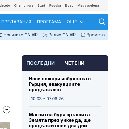
deteto
Chernomore
Start
Posoka
Boec
Megavselena
ПРЕДАВАНИЯ
ПРОГРАМА
ОЩЕ
Новините ON AIR
Радио ON AIR
Времето
ПОСЛЕДНИ
ЧЕТЕНИ
Нови пожари избухнаха в
Гърция, евакуациите
продължават
10:03 • 07.08.26
Магнитна буря връхлита
Земята през уикенда, ще
продължи поне два дни