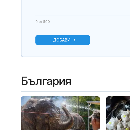
0
от 500
ДОБАВИ
България