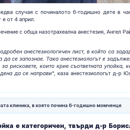
едва случая с починалото 6-годишно дете в ча
 е от 4 април.
ечение с обща назотрахеална анестезия, Ангел Ра
одробен анестезиологичен лист, в който са зада
а да се запознае. Така анестезиологът е задълже
за рисковете, които крие съответната упойка, к
идена да се направи
", каза анестезиологът д-р Ю
Николай Гълъбов за
Аполипопроте
Банско: Нищо не
кога само ст
оправдава расистката
на LDL-холес
реакция, недопустимо
стига за оцен
сърдечносъдовия риск?
ата клиника, в която почина 6-годишно момченце
Спад на рейтинга на
12 са новите
Зеленски след
лекарства с
протестите в Украйна
положително
ойка е категоричен, твърди д-р Борис
становище от