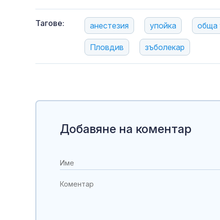
Тагове:
анестезия
упойка
обща 
Пловдив
зъболекар
Добавяне на коментар