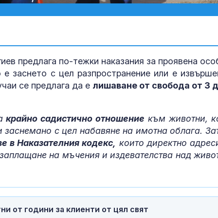
иев предлага по-тежки наказания за проявена осо
 е заснето с цел разпространение или е извърше
учаи се предлага да е
лишаване от свобода от 3 д
ва
крайно садистично отношение
към животни, к
 и заснемано с цел набавяне на имотна облага. За
ве в Наказателния кодекс,
които директно адрес
заплащане на мъчения и издевателства над живо
Няма опаснос
населените м
периметъра н
на АМ "Тракия
и от години за клиенти от цял свят