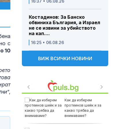
16:37 • 06.08.26
Костадинов: За Банско
обвиниха България, а Израел
не се извини за убийството
на кап....
бена
16:25 • 06.08.26
но с
о 10
ВИЖ ВСИЧКИ НОВИНИ
оето
това
ират
тни
“,
т за
Как да изберем
еста в
протеинов шейк и за
а пожара
какво трябва да
"
внимаваме?