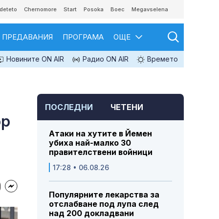
deteto
Chernomore
Start
Posoka
Boec
Megavselena
ПРЕДАВАНИЯ
ПРОГРАМА
ОЩЕ
Новините ON AIR
Радио ON AIR
Времето
ПОСЛЕДНИ
ЧЕТЕНИ
ор
Атаки на хутите в Йемен
убиха най-малко 30
правителствени войници
17:28 • 06.08.26
Популярните лекарства за
отслабване под лупа след
над 200 докладвани