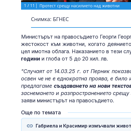
1
/
11
Протест срещу насилието над животни
Снимка: БГНЕС
Министърът на правосъдието Георги Георг
жестокост към животни, когато деянието
цел имотна облага. Наказанието в тези сл
години
и глоба от 5 до 20 хил. лв.
"Случаят от 14.03.25 г. от Перник показ
освен че не е еднократна проява, е било
предлагаме
създаването на нови тексто
заснемането и разпространението срещу 
заяви министърът на правосъдието.
Още по темата
Габриела и Красимир измъчвали животн