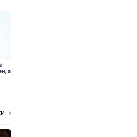
а
и, а
КИ