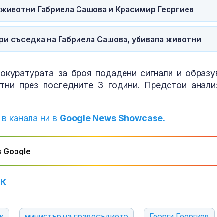
 животни Габриела Сашова и Красимир Георгиев
ори съседка на Габриела Сашова, убивала животни
окуратурата за броя подадени сигнали и образу
тни през последните 3 години. Предстои анали
 в канала ни в
Google News Showcase.
 Google
УК
к
министър на правосъдието
Георги Георгиев