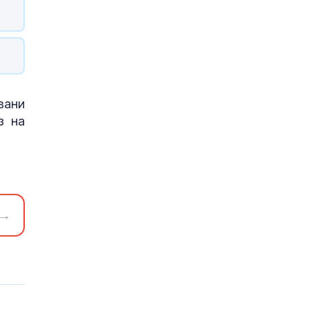
вани
з на
→