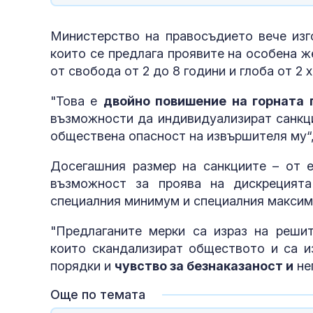
Министерство на правосъдието вече изго
които се предлага проявите на особена 
от свобода от 2 до 8 години и глоба от 2 хи
"Това е
двойно повишение на горната 
възможности да индивидуализират санкци
обществена опасност на извършителя му“,
Досегашния размер на санкциите – от е
възможност за проява на дискрецият
специалния минимум и специалния максиму
"Предлаганите мерки са израз на реши
които скандализират обществото и са и
порядки и
чувство за безнаказаност и
не
Още по темата