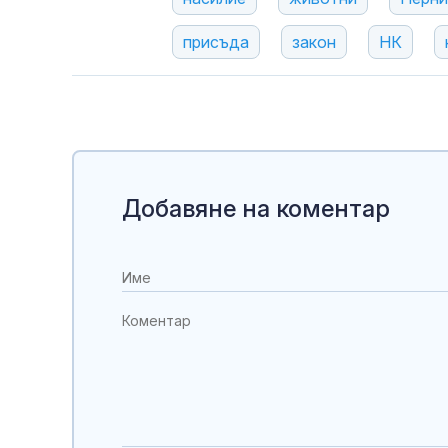
присъда
закон
НК
Добавяне на коментар