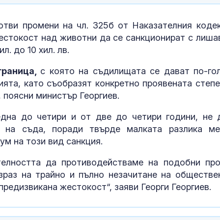
Скалният сар
Перперикон е
късноримскат
тви промени на чл. 325б от Наказателния кодек
през IV-V в.
жестокост над животни да се санкционират с лиша
л. до 10 хил. лв.
Оранжев код 
8 области утр
граница,
с която на съдилищата се дават по-го
ята, като съобразят конкретно проявената степе
 поясни министър Георгиев.
Полицията въ
конфискува м
дна до четири и от две до четири години, не 
стоки за близ
а на съда, поради твърде малката разлика м
евро
м на този вид санкция.
телността да противодействаме на подобни про
зраз на трайно и пълно незачитане на обществе
предизвикана жестокост“, заяви Георги Георгиев.