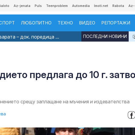
ialoto
Az-jenata
Puls
Teenproblem
Automedia
Imoti.net
Rabota
Az-
СПОРТ
ЛЮБОПИТНО
ТЕХНО
ВИДЕО
РЕПОРТАЖИ
рата – док. поредица ...
ПОСЛЕДНИ НОВИНИ
ието предлага до 10 г. затв
и
анението срещу заплащане на мъчения и издевателства
ева