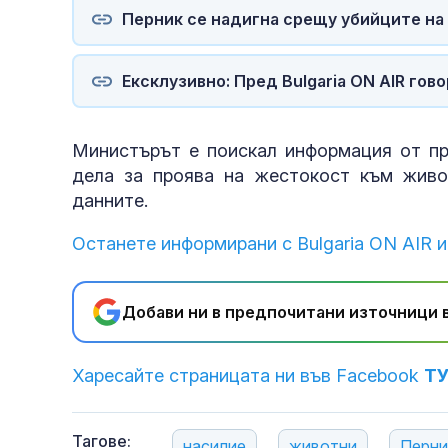
Перник се надигна срещу убийците на
Ексклузивно: Пред Bulgaria ON AIR гов
Министърът е поискал информация от пр
дела за проява на жестокост към живо
данните.
Останете информирани с Bulgaria ON AIR и
Добави ни в предпочитани източници в
Харесайте страницата ни във Facebook
Т
Тагове:
насилие
животни
Перни