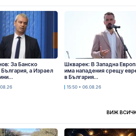
ов: За Банско
Шкварек: В Западна Европ
 България, а Израел
има нападения срещу евре
ини...
в България...
.08.26
15:50 • 06.08.26
ВИЖ ВСИЧ