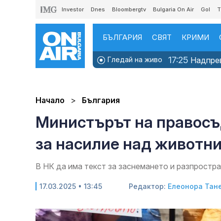
Investor
Dnes
Bloombergtv
Bulgaria On Air
Gol
T
БЪЛГАРИЯ
СВЯТ
КРИМИ
17:25
Гледай на живо
Надпрева
Начало
България
Министърът на правосъд
за насилие над животн
В НК да има текст за заснемането и разпростр
17.03.2025 • 13:45
Редактор:
Елеонора Тан