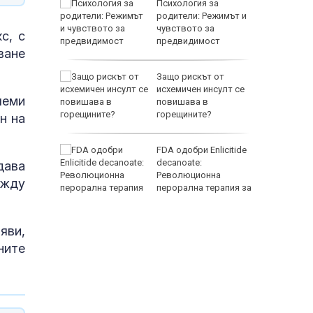
кофаг от
Психология за
 от
родители: Режимът и
а епоха
чувството за
с, с
предвидимост
ване
за жеги в
Защо рискът от
е
исхемичен инсулт се
леми
повишава в
горещините?
н на
в Варна
FDA одобри Еnlicitide
енте
decanoate:
дава
о 650 000
Революционна
ежду
перорална терапия за
висок холестерол
яви,
ните