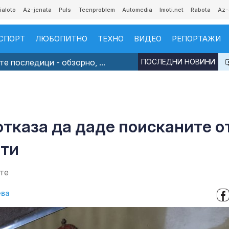
ialoto
Az-jenata
Puls
Teenproblem
Automedia
Imoti.net
Rabota
Az-
СПОРТ
ЛЮБОПИТНО
ТЕХНО
ВИДЕО
РЕПОРТАЖИ
е последици - обзорно, ...
ПОСЛЕДНИ НОВИНИ
тказа да даде поисканите о
нти
ите
ева