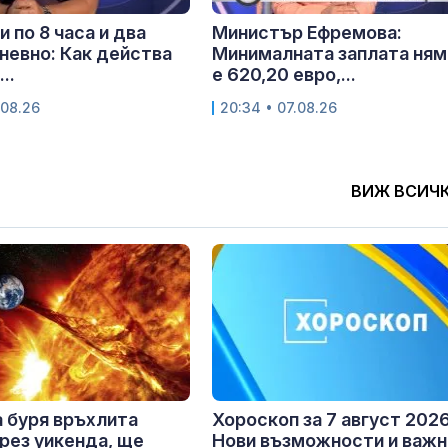
и по 8 часа и два
Министър Ефремова:
невно: Как действа
Минималната заплата ням
..
е 620,20 евро,...
.08.26
20:34 • 07.08.26
ВИЖ ВСИЧ
 буря връхлита
Хороскоп за 7 август 2026 
рез уикенда, ще
Нови възможности и важн