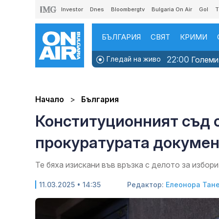
Investor
Dnes
Bloombergtv
Bulgaria On Air
Gol
T
БЪЛГАРИЯ
СВЯТ
КРИМИ
22:00
Гледай на живо
Големит
Начало
България
Конституционният съд о
прокуратурата докуме
Те бяха изискани във връзка с делото за избор
11.03.2025 • 14:35
Редактор:
Елеонора Тан