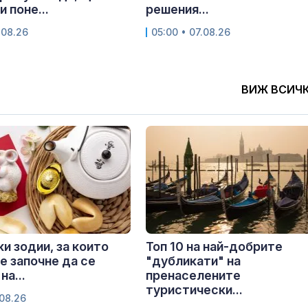
 поне...
решения...
.08.26
05:00 • 07.08.26
ВИЖ ВСИЧ
ки зодии, за които
Топ 10 на най-добрите
е започне да се
"дубликати" на
на...
пренаселените
туристически...
.08.26