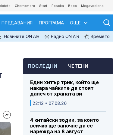
deteto
Chernomore
Start
Posoka
Boec
Megavselena
ПРЕДАВАНИЯ
ПРОГРАМА
ОЩЕ
Новините ON AIR
Радио ON AIR
Времето
ПОСЛЕДНИ
ЧЕТЕНИ
т
Един хитър трик, който ще
накара чайките да стоят
далеч от храната ви
22:12 • 07.08.26
4 китайски зодии, за които
всичко ще започне да се
нарежда на 8 август