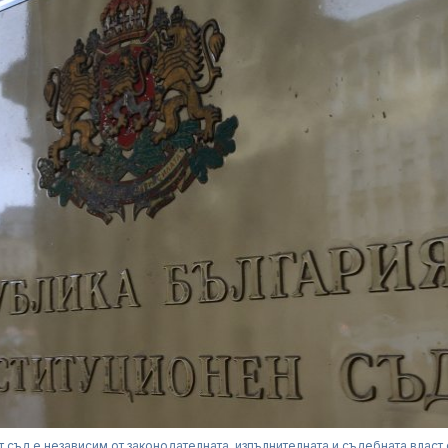
 съд е независим от законодателната, изпълнителната и съдебната власт 