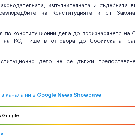
сътрудничество
аконодателната, изпълнителната и съдебната в
Влиянието на
разпоредбите на Конституцията и от Закон
върху хормони
значимо ли е 
на храненето
 по конституционни дела до произнасянето на 
а на КС, пише в отговора до Софийската гра
Криминалист:
Разкритата
лаборатория 
фентанил не 
нституционно дело не се дължи предоставян
единствената у нас
 в канала ни в
Google News Showcase.
 Google
УК