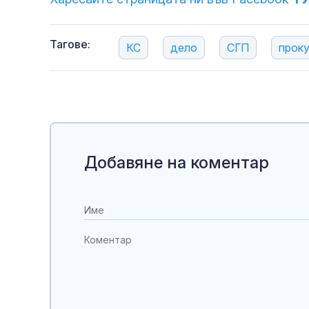
Тагове:
КС
дело
СГП
прок
Добавяне на коментар