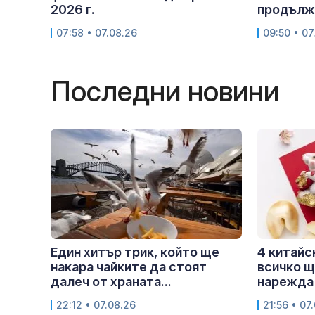
2026 г.
продължи
07:58 • 07.08.26
09:50 • 07
Последни новини
Един хитър трик, който ще
4 китайс
накара чайките да стоят
всичко щ
далеч от храната...
нарежда 
22:12 • 07.08.26
21:56 • 07