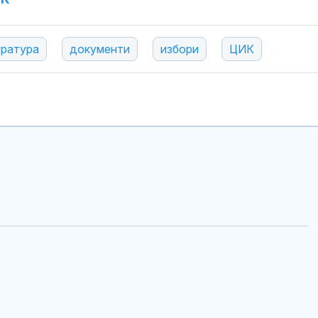
уратура
документи
избори
ЦИК