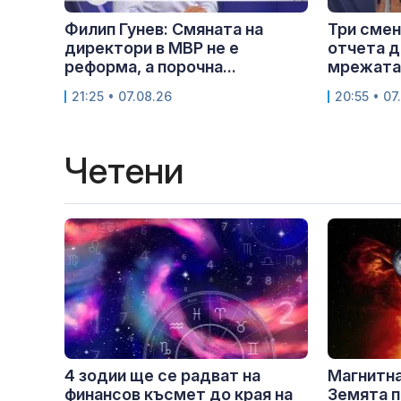
Филип Гунев: Смяната на
Три смен
директори в МВР не е
отчета д
реформа, а порочна...
мрежата.
21:25 • 07.08.26
20:55 • 07
Четени
4 зодии ще се радват на
Магнитна
финансов късмет до края на
Земята п