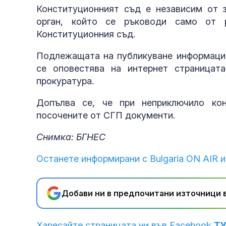
Конституционният съд е независим от з
орган, който се ръководи само от 
Конституционния съд.
Подлежащата на публикуване информация
се оповестява на интернет страницат
прокуратура.
Допълва се, че при неприключило ко
посочените от СГП документи.
Снимка: БГНЕС
Останете информирани с Bulgaria ON AIR и
Добави ни в предпочитани източници в
Харесайте страницата ни във Facebook
Т