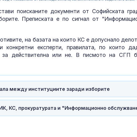
стави поисканите документи от Софийската гра
борите. Преписката е по сигнал от "Информаци
отивите, на базата на които КС е допуснало делот
и конкретни експерти, правилата, по които да
 за действителна или не. В писмото на СГП 
Еспадрилите 
дала между институциите заради изборите
лятото
ИК, КС, прокуратурата и "Информационно обслужван
Зеленски при
Белград: Укра
готова да раб
конструктив