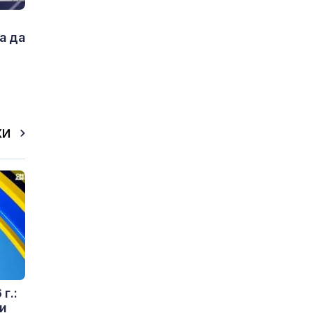
а да
КИ
г.:
и