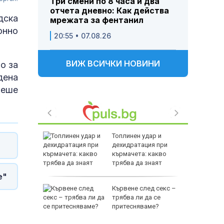
Три смени по 8 часа и два
отчета дневно: Как действа
дска
мрежата за фентанил
онно
20:55 • 07.08.26
ВИЖ ВСИЧКИ НОВИНИ
о за
дена
беше
превзеха
Топлинен удар и
дехидратация при
кърмачета: какво
трябва да знаят
родителите
е"
стигна в
Кървене след секс –
йна е
трябва ли да се
оти за
притесняваме?
но