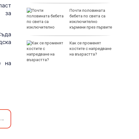
ласт
 съня
Почти половината
а за
те: По-
бебета по света са
от това
изключително
?
кърмени през първите
шест месеца
Съда
дска
Как се променят
костите с напредване
за
на възрастта?
е
е на
→