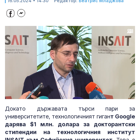
16.05.2024 • 14:30
Редактор:
Беатрис Младжова
Loaded
:
Unmute
100.00%
Докато държавата търси пари за
университетите, технологичният гиган
т Google
дарява $1 млн. долара за докторантски
стипендии на технологичния институт
INSAIT към Софийския университет
. Това е