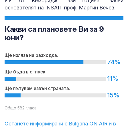
ИИ от Кембридж тази година", заяви
основателят на INSAIT проф. Мартин Вечев.
Какви са плановете Ви за 9
юни?
Ще изляза на разходка.
74%
Ще бъда в отпуск.
11%
Ще пътувам извън страната.
15%
Общо 582 гласа
Останете информирани с Bulgaria ON AIR и в