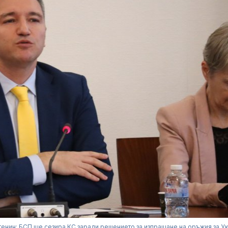
генин: БСП ще сезира КС заради решението за изпращане на оръжия за У