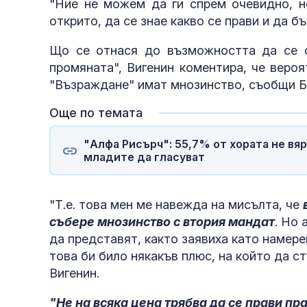
"Ние не можем да ги спрем очевидно, н
открито, да се знае какво се прави и да б
Що се отнася до възможността да се 
промяната", Вигенин коментира, че веро
"Възраждане" имат мнозинство, съобщи 
Още по темата
"Алфа Рисърч": 55,7% от хората не вяр
младите да гласуват
"Т.е. това мен ме навежда на мисълта, че
събере мнозинство с втория мандат
. Но
да представят, както заявиха като намер
това би било някакъв плюс, на който да с
Вигенин.
"Не на всяка цена трябва да се прави пр