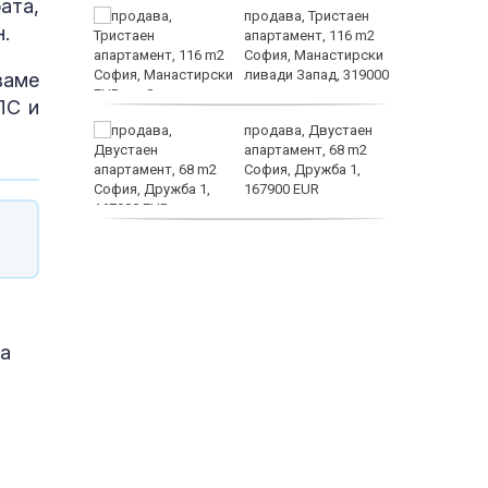
ата,
а
продава, Тристаен
.
жимът и
апартамент, 116 m2
София, Манастирски
т
ливади Запад, 319000
ваме
EUR
заболяв
ПС и
от
продава, Двустаен
султ се
апартамент, 68 m2
София, Дружба 1,
167900 EUR
пеперуд
дава под наем,
Двустаен апартамент,
70 m2 София,
Манастирски Ливади,
800 EUR
ка