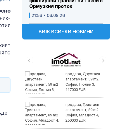
фиксирани транзитни такси в
Ормузкия проток
осно
21:56 • 06.08.26
ник-
ртия
ВИЖ ВСИЧКИ НОВИНИ
кият
оято
 живеем
продава, Двустаен
 а и
апартамент, 59 m2
София, Люлин 3,
117000 EUR
ем
продава, Тристаен
йк и за
апартамент, 89 m2
ъде
 да
София, Младост 4,
250000 EUR