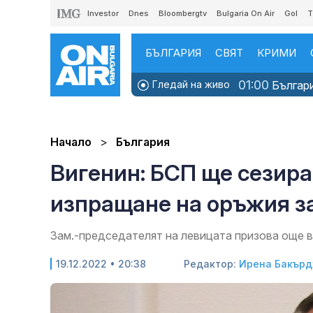
Investor
Dnes
Bloombergtv
Bulgaria On Air
Gol
T
БЪЛГАРИЯ
СВЯТ
КРИМИ
01:00
Гледай на живо
Българи
Начало
България
Вигенин: БСП ще сезира
изпращане на оръжия з
Зам.-председателят на левицата призова още 
19.12.2022 • 20:38
Редактор:
Ирена Бакър