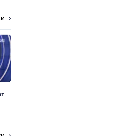
КИ
ат