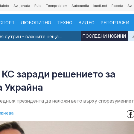
ialoto
Az-jenata
Puls
Teenproblem
Automedia
Imoti.net
Rabota
Az-
СПОРТ
ЛЮБОПИТНО
ТЕХНО
ВИДЕО
РЕПОРТАЖИ
я сутрин - важните неща...
ПОСЛЕДНИ НОВИНИ
 КС заради решението за
а Украйна
веднъж президента да наложи вето върху споразумение
джиева