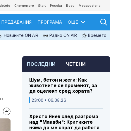
deteto
Chernomore
Start
Posoka
Boec
Megavselena
ПРЕДАВАНИЯ
ПРОГРАМА
ОЩЕ
Новините ON AIR
Радио ON AIR
Времето
ПОСЛЕДНИ
ЧЕТЕНИ
Шум, бетон и жеги: Как
животните се променят, за
да оцелеят сред хората?
то
23:00 • 06.08.26
Христо Янев след разгрома
над "Макаби": Критиките
няма да ме спрат да работя