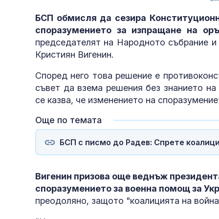
БСП обмисля да сезира Конституцион
споразумението за изпращане на оръ
председателят на Народното събрание и 
Кристиян Вигенин.
Според него това решение е противокон
съвет да взема решения без знанието на
се казва, че изменението на споразумение
Още по темата
БСП с писмо до Радев: Спрете коалици
Вигенин призова още веднъж президент
споразумението за военна помощ за Ук
преодоляно, защото "коалицията на война
полети под р