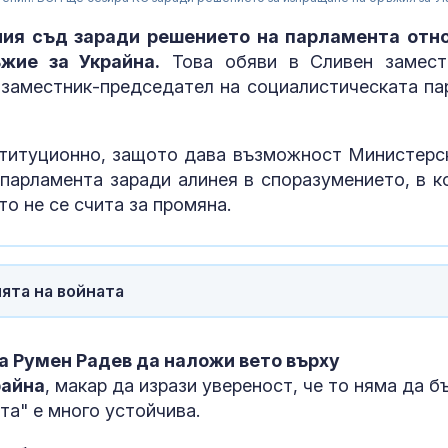
ния съд заради решението на парламента отн
жие за Украйна.
Това обяви в Сливен замест
заместник-председател на социалистическата па
ституционно, защото дава възможност Министерс
 парламента заради алинея в споразумението, в к
то не се счита за промяна.
За наказание: Пратиха
Можем ли да
в “месомелачката”
до 146 години,
ята на войната
руски войник облечен
повече?
в рокля (ВИДЕО 16+)
а Румен Радев да наложи вето върху
Китай тества Z-10 за
Как да избер
опасни мисии:
протеинов ше
райна
, макар да изрази увереност, че то няма да б
щурмовите
какво трябва
та" е много устойчива.
хеликоптери тренират
внимаваме?
адара