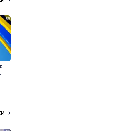
КИ
:
,
КИ