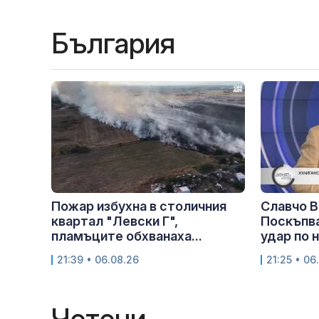
България
Пожар избухна в столичния
Славчо В
квартал "Левски Г",
Поскъпва
пламъците обхванаха...
удар по 
21:39 • 06.08.26
21:25 • 06
Четени