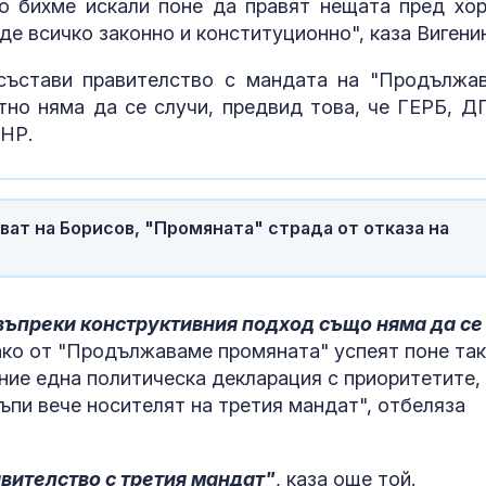
о бихме искали поне да правят нещата пред хор
Как войните между
Психология з
ъде всичко законно и конституционно", каза Вигенин
Иран и Украйна се
родители: Ре
превърнаха в един
чувството за
енергиен шок
предвидимос
състави правителство с мандата на "Продължа
ятно няма да се случи, предвид това, че ГЕРБ, Д
Меган Маркъл по
Защо рискът 
БНР.
бански в басейна за
исхемичен ин
ЧРД
повишава в
горещините?
ват на Борисов, "Промяната" страда от отказа на
въпреки конструктивния подход също няма да се
 ако от "Продължаваме промяната" успеят поне та
ение една политическа декларация с приоритетите,
тъпи вече носителят на третия мандат", отбеляза
авителство с третия мандат"
, каза още той.