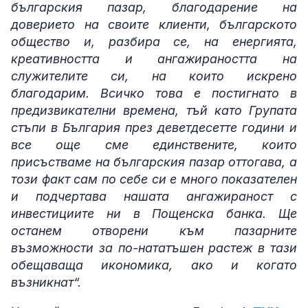
българския пазар, благодарение на
доверието на своите клиенти, българското
общество и, разбира се, на енергията,
креативността и ангажираността на
служителите си, на които искрено
благодарим. Всичко това е постигнато в
предизвикателни времена, тъй като Групата
стъпи в България през деветдесетте години и
все още сме единствените, които
присъстваме на българския пазар оттогава, а
този факт сам по себе си е много показателен
и подчертава нашата ангажираност с
инвестициите ни в Пощенска банка. Ще
останем отворени към пазарните
възможности за по-нататъшен растеж в тази
обещаваща икономика, ако и когато
възникнат“.