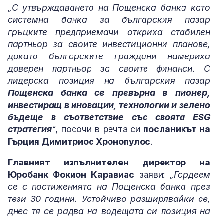
„С утвърждаването на Пощенска банка като
системна банка за българския пазар
гръцките предприемачи откриха стабилен
партньор за своите инвестиционни планове,
докато българските граждани намериха
доверен партньор за своите финанси. С
лидерска позиция на българския пазар
Пощенска банка се превърна в пионер,
инвестиращ в иновации, технологии и зелено
бъдеще в съответствие със своята ESG
стратегия
“
, посочи в речта си
посланикът на
Гърция Димитриос Хронопулос
.
Главният изпълнителен директор на
Юробанк Фокион Каравиас
заяви:
„Гордеем
се с постиженията на Пощенска банка през
тези 30 години. Устойчиво разширявайки се,
днес тя се радва на водещата си позиция на