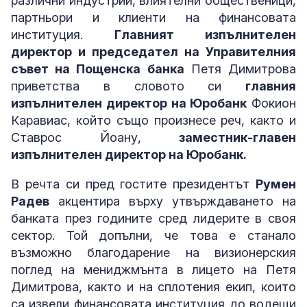
различни индустрии, влиятелни общественици,
партньори и клиенти на финансовата
институция.
Главният изпълнителен
директор и председател на Управителния
съвет на Пощенска банка
Петя Димитрова
приветства в словото си
главния
изпълнителен директор на Юробанк
Фокион
Каравиас, който също произнесе реч, както и
Ставрос Йоану,
заместник-главен
изпълнителен директор на Юробанк.
В речта си пред гостите президентът
Румен
Радев
акцентира върху утвърждаването на
банката през годините сред лидерите в своя
сектор. Той допълни, че това е станало
възможно благодарение на визионерския
поглед на мениджмънта в лицето на Петя
Димитрова, както и на сплотения екип, които
са извели финансовата институция до водещи