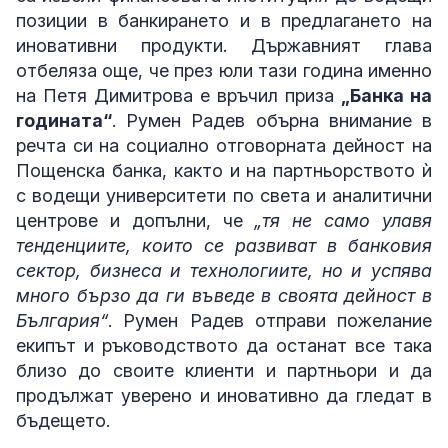
позиции в банкирането и в предлагането на
иновативни продукти. Държавният глава
отбеляза още, че през юли тази година именно
на Петя Димитрова е връчил приза
„Банка на
годината“
. Румен Радев обърна внимание в
речта си на социално отговорната дейност на
Пощенска банка, както и на партньорството ѝ
с водещи университети по света и аналитични
центрове и допълни, че
„тя не само улавя
тенденциите, които се развиват в банковия
сектор, бизнеса и технологиите, но и успява
много бързо да ги въведе в своята дейност в
България“
. Румен Радев отправи пожелание
екипът и ръководството да останат все така
близо до своите клиенти и партньори и да
продължат уверено и иновативно да гледат в
бъдещето.