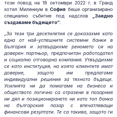
този повод на 18 октомври 2022 г. в Гранд
хотел Милениум в
София
беше организирано
специално събитие под надслов
„Заедно
създаваме бъдещето“
.
„За тези три десетилетия се доказахме като
една от най-успешните системни банки в
България и затвърдихме реномето си на
доверен партньор, предпочитан работодател
и социално отговорна компания. Утвърдихме
се като институция, на която клиентите имат
доверие, защото им предлагаме
индивидуални решения за тяхното бъдеще.
Усилията ни да помагаме на бизнеса и
обществото логично са отразени в пазарния
ни дял и позиционирането ни като топ банка
на българския пазар с впечатляващи
финансови резултати. Те са такива, защото ги