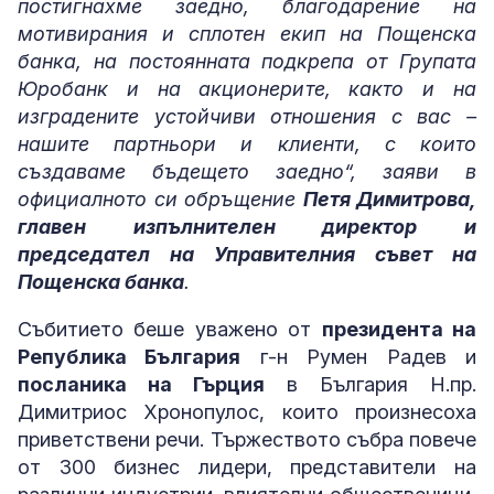
постигнахме заедно, благодарение на
мотивирания и сплотен екип на Пощенска
банка, на постоянната подкрепа от Групата
Юробанк и на акционерите, както и на
изградените устойчиви отношения с вас –
нашите партньори и клиенти, с които
създаваме бъдещето заедно“, заяви в
официалното си обръщение
Петя Димитрова,
главен изпълнителен директор и
председател на Управителния съвет на
Пощенска банка
.
Събитието беше уважено от
президента на
Република България
г-н Румен Радев и
посланика на Гърция
в България Н.пр.
Димитриос Хронопулос, които произнесоха
приветствени речи. Тържеството събра повече
от 300 бизнес лидери, представители на