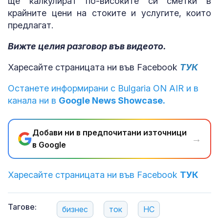
ще калкулират по-високите си сметки в
крайните цени на стоките и услугите, които
предлагат.
Вижте целия разговор във видеото.
Харесайте страницата ни във Facebook
ТУК
Останете информирани с Bulgaria ON AIR и в
канала ни в
Google News Showcase.
Добави ни в предпочитани източници
→
в Google
Харесайте страницата ни във Facebook
ТУК
Тагове:
бизнес
ток
НС