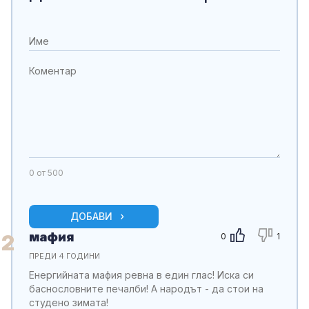
0
от 500
ДОБАВИ
мафия
2
0
1
ПРЕДИ 4 ГОДИНИ
Енергийната мафия ревна в един глас! Иска си
баснословните печалби! А народът - да стои на
студено зимата!