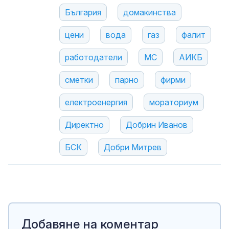
България
домакинства
цени
вода
газ
фалит
работодатели
МС
АИКБ
сметки
парно
фирми
електроенергия
мораториум
Директно
Добрин Иванов
БСК
Добри Митрев
Добавяне на коментар