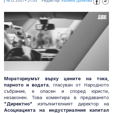
16.12.2021 • 21:03
Редактор:
Калина Донкова
Loaded
:
Unmute
4.81%
Мораториумът върху цените на тока,
парното и водата
, гласуван от Народното
събрание, е опасен и според юристи,
незаконен. Това коментира в предаването
"Директно"
изпълнителният директор на
Асоциацията на индустриалния капитал