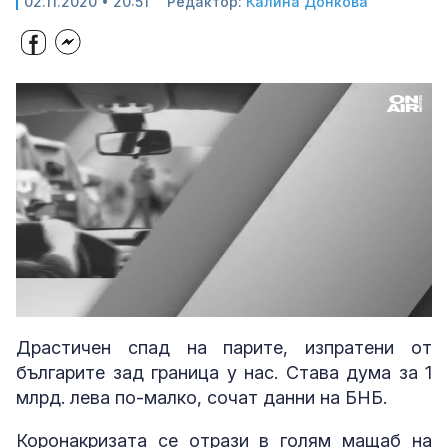
02.11.2020 • 20:51
Редактор:
Калина Донкова
Loaded
:
Unmute
4.80%
Драстичен спад на парите, изпратени от
българите зад граница у нас. Става дума за 1
млрд. лева по-малко, сочат данни на БНБ.
Коронакризата се отрази в голям мащаб на