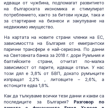
идващи от чужбина, подпомагат развитието
на българската икономика и стимулират
потреблението, както за битови нужди, така и
за стартиране на бизнеси и закупуване на
недвижимо имущество.
На картата на новите страни членки на ЕС,
зависимостта на България от емигрантски
парични трансфери е най-сериозна. По данни
на Световната банка за 2018 г. дори Румъния и
балтийските страни, отчитат по-малка
зависимост от парите, идващи отвън. У нас
този дял е 3,8% от БВП, докато румънците
изпращат 2,2% , литовците – 2,6%, а
естонците едва 1,8%.
Как да тълкуваме всички тези данни и какви са
последиците за България?
Разговор по
темата с финансиста Емил Хърсев в