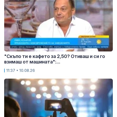
"Скъпо ти е кафето за 2,50? Отиваш и си го
взимаш от машината":...
11:37 • 10.08.26