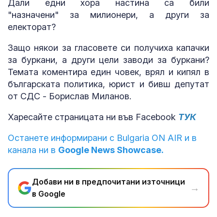
Дали едни хора настина са били
"назначени" за милионери, а други за
електорат?
Защо някои за гласовете си получиха капачки
за буркани, а други цели заводи за буркани?
Темата коментира един човек, врял и кипял в
българската политика, юрист и бивш депутат
от СДС - Борислав Миланов.
Харесайте страницата ни във Facebook
ТУК
Останете информирани с Bulgaria ON AIR и в
канала ни в
Google News Showcase.
Добави ни в предпочитани източници
→
в Google