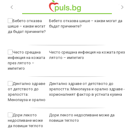
Бебето отказва шише – какви могат да
бъдат причините?
Често срещана инфекция на кожата през
лятото – импетиго
Дентално здраве от детството до
зрелостта: Менопауза и орално здраве -
хормоналният фактор в устната кухина
Дори лекото недоспиване може да
повиши теглото