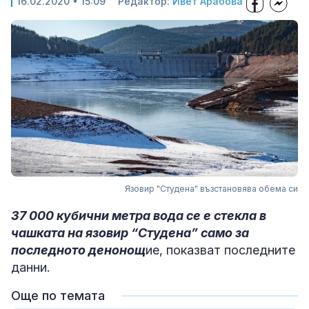
16.02.2020 • 15:09
Редактор:
Ивет Арабова
Язовир "Студена" възстановява обема си
37 000 кубични метра вода се е стекла в
чашката на язовир “Студена” само за
последното денонощ
ие, показват последните
данни.
Още по темата