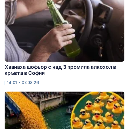
Хванаха шофьор с над 3 промила алкохол в
кръвта в София
14:01 • 07.08.26