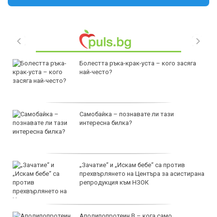
Болестта ръка-крак-уста – кого засяга
най-често?
Самобайка – познавате ли тази
интересна билка?
„Зачатие“ и „Искам бебе“ са против
прехвърлянето на Центъра за асистирана
репродукция към НЗОК
Аполипопротеин B – кога само