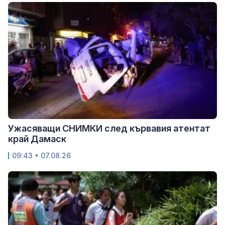
Ужасяващи СНИМКИ след кървавия атентат
край Дамаск
09:43 • 07.08.26