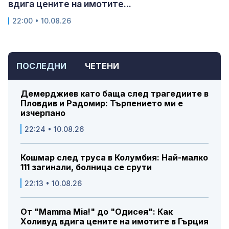
вдига цените на имотите...
22:00 • 10.08.26
ПОСЛЕДНИ
ЧЕТЕНИ
Демерджиев като баща след трагедиите в
Пловдив и Радомир: Търпението ми е
изчерпано
22:24 • 10.08.26
Кошмар след труса в Колумбия: Най-малко
111 загинали, болница се срути
22:13 • 10.08.26
От "Mamma Mia!" до "Одисея": Как
Холивуд вдига цените на имотите в Гърция