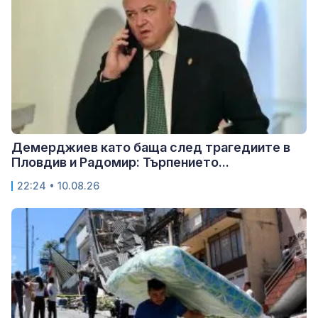
Демерджиев като баща след трагедиите в
Пловдив и Радомир: Търпението...
22:24 • 10.08.26