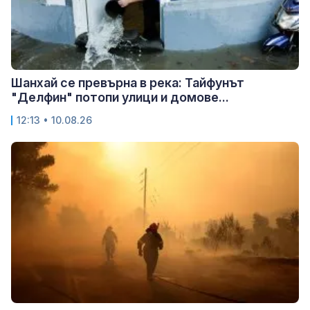
Шанхай се превърна в река: Тайфунът
"Делфин" потопи улици и домове...
12:13 • 10.08.26