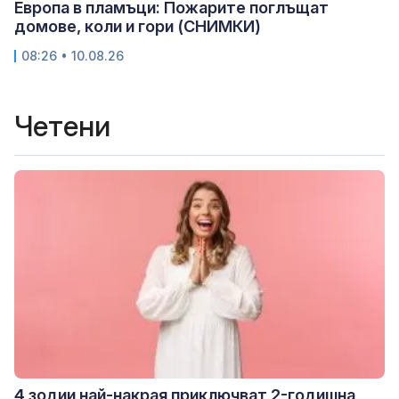
Европа в пламъци: Пожарите поглъщат
домове, коли и гори (СНИМКИ)
08:26 • 10.08.26
Четени
4 зодии най-накрая приключват 2-годишна