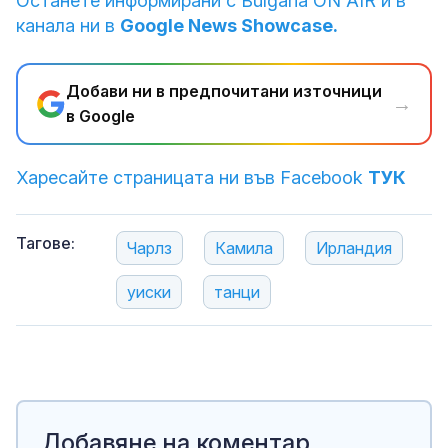
Останете информирани с Bulgaria ON AIR и в
канала ни в
Google News Showcase.
Добави ни в предпочитани източници
→
в Google
Харесайте страницата ни във Facebook
ТУК
Тагове:
Чарлз
Камила
Ирландия
уиски
танци
Добавяне на коментар