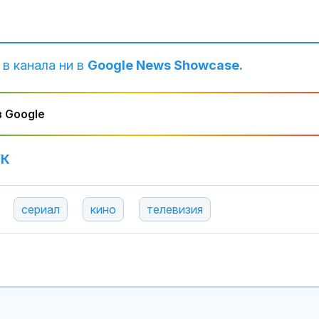
 в канала ни в
Google News Showcase.
 Google
УК
сериал
кино
телевизия
Шишков разк
схеми и как с
милиони, а м
няма