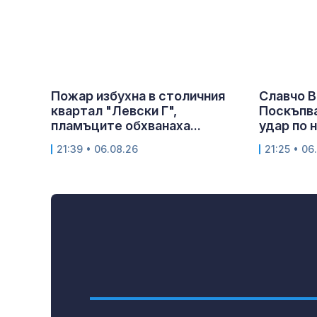
Пожар избухна в столичния
Славчо В
квартал "Левски Г",
Поскъпва
пламъците обхванаха...
удар по 
21:39 • 06.08.26
21:25 • 06