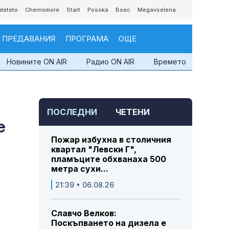
deteto
Chernomore
Start
Posoka
Boec
Megavselena
ПРЕДАВАНИЯ
ПРОГРАМА
ОЩЕ
Новините ON AIR
Радио ON AIR
Времето
ПОСЛЕДНИ
ЧЕТЕНИ
е
Пожар избухна в столичния
квартал "Левски Г",
пламъците обхванаха 500
метра сухи...
21:39 • 06.08.26
Славчо Велков:
Поскъпването на дизела е