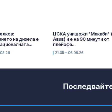
елков:
ЦСКА унищожи "Макаби" 
нето на дизела е
Авив) и е на 90 минути от
националната...
плейофа...
.08.26
21:05 • 06.08.26
Последвайте 