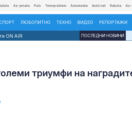
ialoto
Az-jenata
Puls
Teenproblem
Automedia
Imoti.net
Rabota
Az-
СПОРТ
ЛЮБОПИТНО
ТЕХНО
ВИДЕО
РЕПОРТАЖИ
те ON AIR
ПОСЛЕДНИ НОВИНИ
 големи триумфи на наградит
а