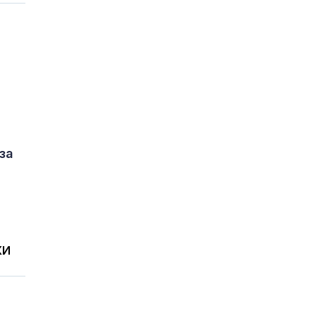
за
КИ