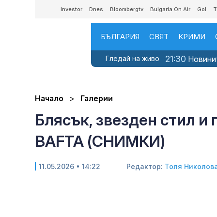
Investor
Dnes
Bloombergtv
Bulgaria On Air
Gol
T
БЪЛГАРИЯ
СВЯТ
КРИМИ
21:30
Гледай на живо
Новини
Начало
Галерии
Блясък, звезден стил и
BAFTA (СНИМКИ)
11.05.2026 • 14:22
Редактор:
Толя Николов