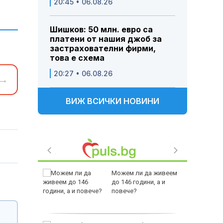
20:45 • 06.08.26
Шишков: 50 млн. евро са
платени от нашия джоб за
застрахователни фирми,
това е схема
20:27 • 06.08.26
→
ВИЖ ВСИЧКИ НОВИНИ
ри пътни
Можем ли да живеем
е дават
до 146 години, а и
агистрала
повече?