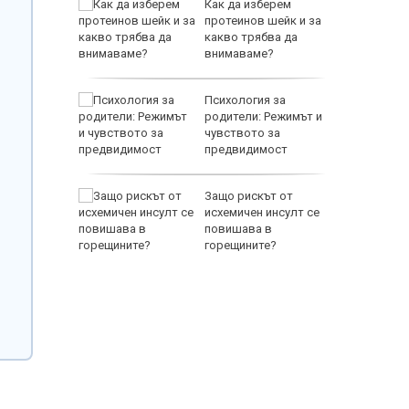
икова
Как да изберем
петитни
протеинов шейк и за
какво трябва да
внимаваме?
ък и
Психология за
ката,
родители: Режимът и
руската
чувството за
одерна
предвидимост
ия ни
Защо рискът от
е
исхемичен инсулт се
повишава в
горещините?