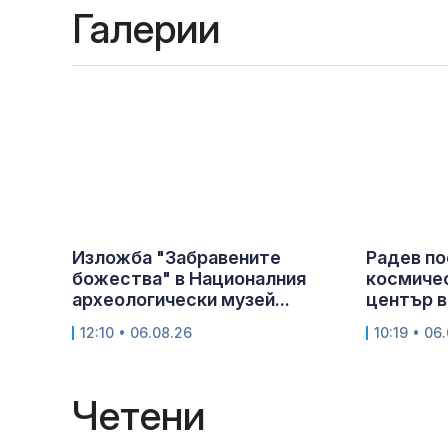
Галерии
Изложба "Забравените
Радев п
божества" в Националния
космичес
археологически музей...
център в
12:10 • 06.08.26
10:19 • 06
Четени