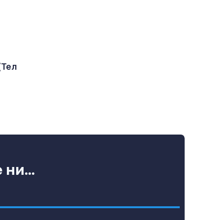
(Тел
ни...