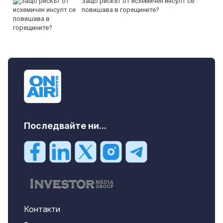
Защо рискът от исхемичен инсулт се
повишава в горещините?
Последвайте ни...
Контакти