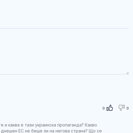
Братът на Ан
Джоли се раз
призна: Гей съ
Пикът на мет
поток Персеи
нощта срещу 
0
0
е и каква е тази украинска пропаганда? Какво
т днешен ЕС не беше ли на негова страна? Що се