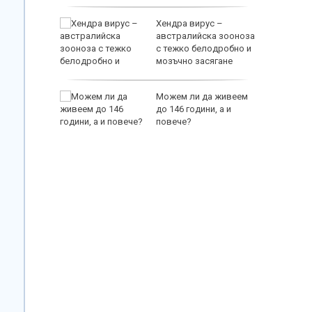
юли 2026 г.
джелина
Хендра вирус –
веде и
австралийска зооноза
м!
с тежко белодробно и
мозъчно засягане
EUR
еорния
Можем ли да живеем
ди е в
до 146 години, а и
13 август
повече?
800 EUR