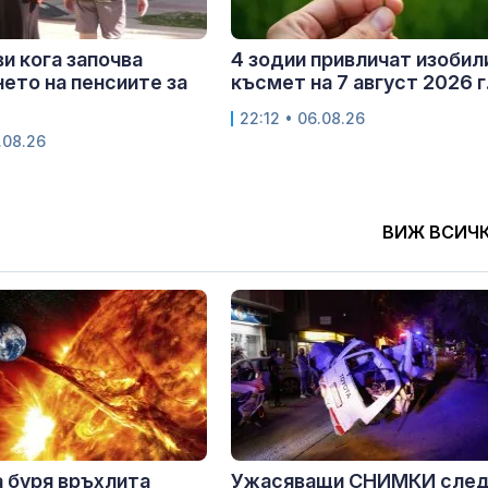
и кога започва
4 зодии привличат изобил
ето на пенсиите за
късмет на 7 август 2026 г
22:12 • 06.08.26
.08.26
ВИЖ ВСИЧ
 буря връхлита
Ужасяващи СНИМКИ сле