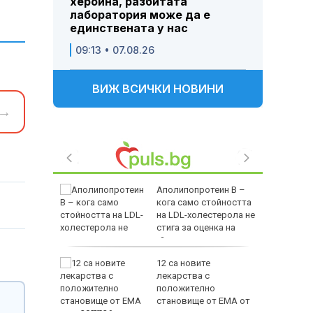
хероина, разбитата
лаборатория може да е
единствената у нас
09:13 • 07.08.26
ВИЖ ВСИЧКИ НОВИНИ
→
бов за
Аполипопротеин B –
 не
кога само стойността
систката
на LDL-холестерола не
опустимо
стига за оценка на
сърдечносъдовия риск?
нга на
12 са новите
д
лекарства с
 Украйна
положително
становище от ЕМА от