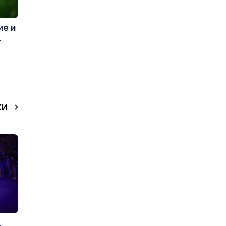
ие и
.
КИ
д