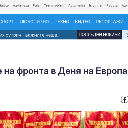
ialoto
Az-jenata
Puls
Teenproblem
Automedia
Imoti.net
Rabota
Az-
СПОРТ
ЛЮБОПИТНО
ТЕХНО
ВИДЕО
РЕПОРТАЖИ
я сутрин - важните неща...
ПОСЛЕДНИ НОВИНИ
 на фронта в Деня на Европа