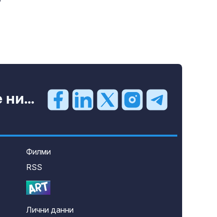
ни...
Филми
RSS
Лични данни