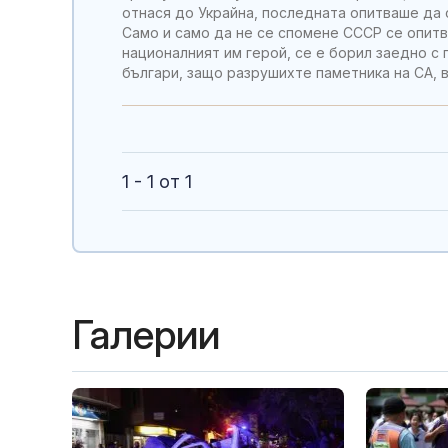
отнася до Украйна, последната опитваше да 
Само и само да не се спомене СССР се опитв
националният им герой, се е борил заедно с
българи, защо разрушихте паметника на СА, 
1 - 1 от 1
Галерии