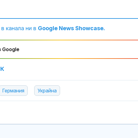
 в канала ни в
Google News Showcase.
 Google
УК
Николай Гълъ
Банско: Нищо
Германия
Украйна
оправдава ра
реакция, нед
е
Спад на рейти
Зеленски сле
протестите в