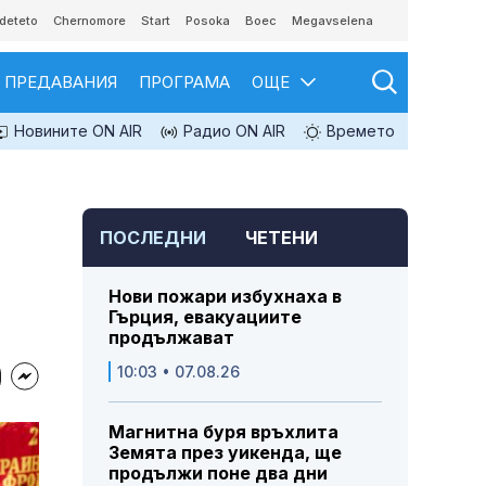
deteto
Chernomore
Start
Posoka
Boec
Megavselena
ПРЕДАВАНИЯ
ПРОГРАМА
ОЩЕ
Новините ON AIR
Радио ON AIR
Времето
ПОСЛЕДНИ
ЧЕТЕНИ
Нови пожари избухнаха в
Гърция, евакуациите
продължават
10:03 • 07.08.26
Магнитна буря връхлита
Земята през уикенда, ще
продължи поне два дни