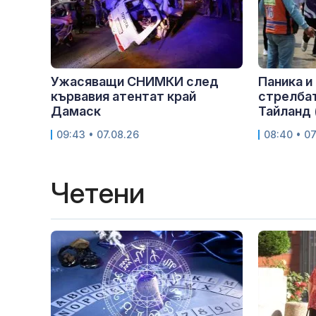
Ужасяващи СНИМКИ след
Паника и
кървавия атентат край
стрелбат
Дамаск
Тайланд
09:43 • 07.08.26
08:40 • 07
Четени