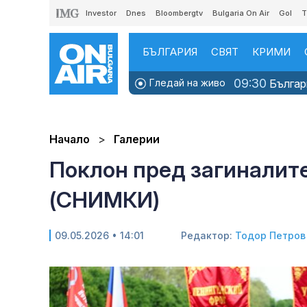
Investor
Dnes
Bloombergtv
Bulgaria On Air
Gol
T
БЪЛГАРИЯ
СВЯТ
КРИМИ
09:30
Гледай на живо
Българи
Начало
Галерии
Поклон пред загиналите
(СНИМКИ)
09.05.2026 • 14:01
Редактор:
Тодор Петров