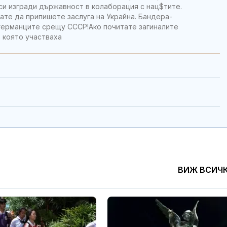
си изгради държавност в колаборация с нац$тите.
ате да припишете заслуга на Украйна. Бандера-
 германците срещу СССР!Ако почитате загиналите
в която участваха
ВИЖ ВСИЧ