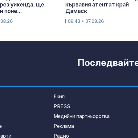
рез уикенда, ще
кървавия атентат край
 поне...
Дамаск
.08.26
09:43 • 07.08.26
Последвайте 
Екип
PRESS
Медийни партньорства
е
Реклама
дарти
Радио