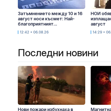
Затъмнението между 10 и 16
НОИ обяв
август носи късмет: Най-
изплащан
благоприятният...
август
12:42 • 06.08.26
14:29 • 06
Последни новини
Нови пожари избухнаха в
Магнитна