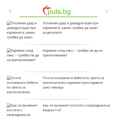
Топлинен удар и дехидратация при
кърмачета: какво трябва да знаят
родителите
Кървене след секс – трябва ли да се
притесняваме?
Почти половината бебета по света са
изключително кърмени през първите
шест месеца
Как се променят костите с напредване на
възрастта?