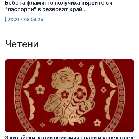
Бебета фламинго получиха първите си
"паспорти" в резерват край...
21:00 • 08.08.26
Четени
3 китайски зодии привличат пари и успех след