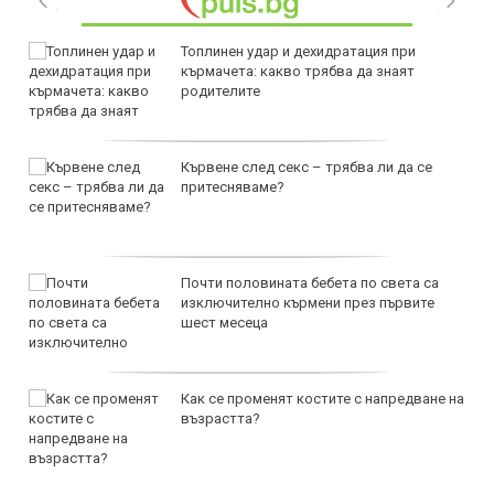
Топлинен удар и дехидратация при
кърмачета: какво трябва да знаят
родителите
Кървене след секс – трябва ли да се
притесняваме?
Почти половината бебета по света са
изключително кърмени през първите
шест месеца
Как се променят костите с напредване на
възрастта?