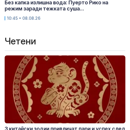
Без капка излишна вода: Пуерто Рико на
режим заради тежката суша...
10:45 • 08.08.26
Четени
3 китайски зодии привличат пари и успех след