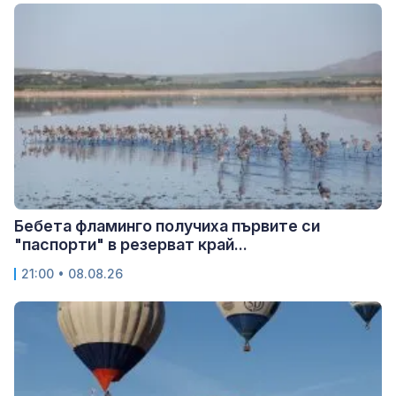
Бебета фламинго получиха първите си
"паспорти" в резерват край...
21:00 • 08.08.26