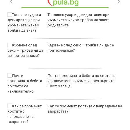
Топлинен удар и дехидратация при
кърмачета: какво трябва да знаят
родителите
Кървене след секс – трябва ли да се
притесняваме?
Почти половината бебета по света са
изключително кърмени през първите
шест месеца
Как се променят костите с напредване на
възрастта?