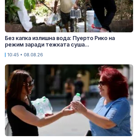
Без капка излишна вода: Пуерто Рико на
режим заради тежката суша...
10:45 • 08.08.26