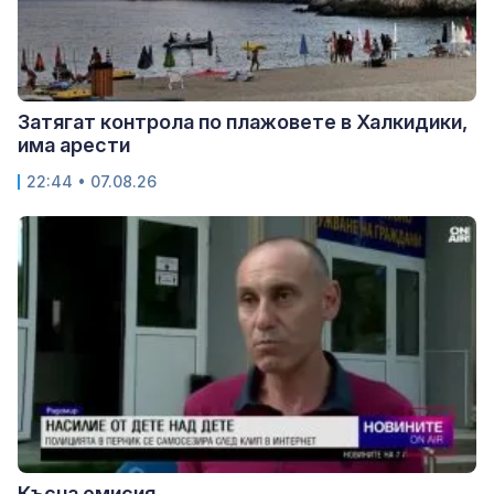
Затягат контрола по плажовете в Халкидики,
има арести
22:44 • 07.08.26
Късна емисия