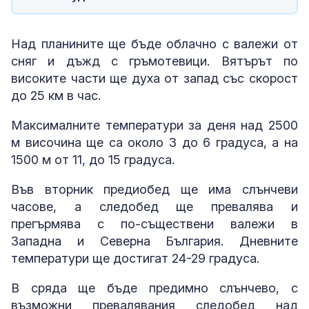
Над планините ще бъде облачно с валежи от
сняг и дъжд с гръмотевици. Вятърът по
високите части ще духа от запад със скорост
до 25 км в час.
Максималните температури за деня над 2500
м височина ще са около 3 до 6 градуса, а на
1500 м от 11, до 15 градуса.
Във вторник предиобед ще има слънчеви
часове, а следобед ще превалява и
прегърмява с по-съществени валежи в
Западна и Северна България. Дневните
температури ще достигат 24-29 градуса.
В сряда ще бъде предимно слънчево, с
възможни превалявания следобед над