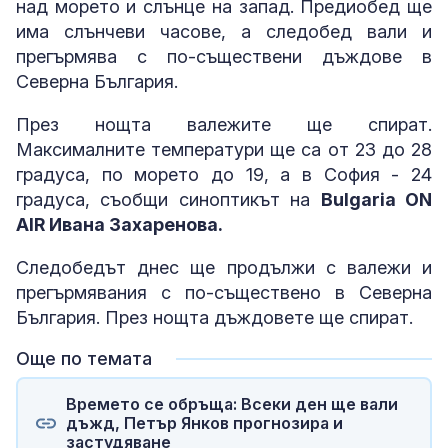
над морето и слънце на запад. Предиобед ще
има слънчеви часове, а следобед вали и
прегърмява с по-съществени дъждове в
Северна България.
През нощта валежите ще спират.
Максималните температури ще са от 23 до 28
градуса, по морето до 19, а в София - 24
градуса, съобщи синоптикът на
Bulgaria ON
AIR Ивана Захаренова.
Следобедът днес ще продължи с валежи и
прегърмявания с по-съществено в Северна
България. През нощта дъждовете ще спират.
Още по темата
Времето се обръща: Всеки ден ще вали
дъжд, Петър Янков прогнозира и
застудяване