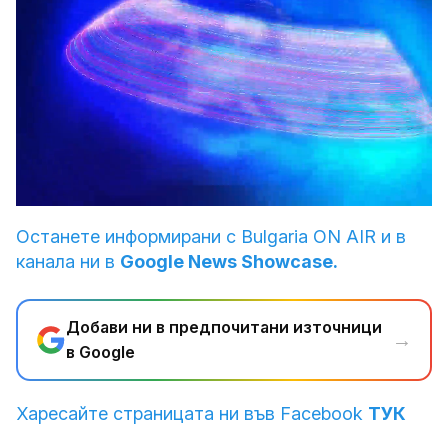
Loaded
:
Unmute
5.03%
Останете информирани с Bulgaria ON AIR и в
канала ни в
Google News Showcase.
Добави ни в предпочитани източници
→
в Google
Харесайте страницата ни във Facebook
ТУК