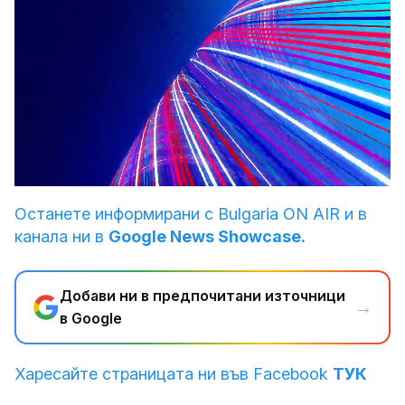
Loaded
:
Unmute
4.38%
Останете информирани с Bulgaria ON AIR и в
канала ни в
Google News Showcase.
Добави ни в предпочитани източници
→
в Google
Харесайте страницата ни във Facebook
ТУК