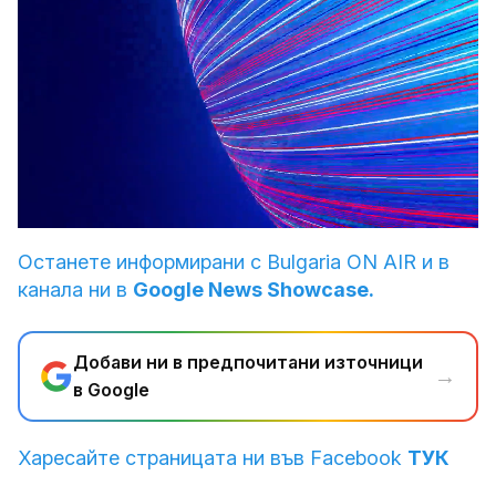
Loaded
:
Unmute
2.43%
Останете информирани с Bulgaria ON AIR и в
канала ни в
Google News Showcase.
Добави ни в предпочитани източници
→
в Google
Харесайте страницата ни във Facebook
ТУК