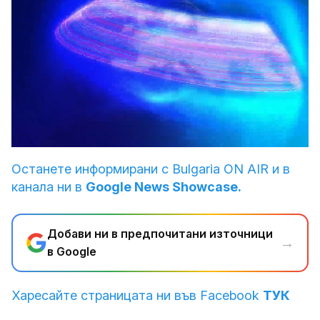
Loaded
:
Unmute
3.64%
Останете информирани с Bulgaria ON AIR и в
канала ни в
Google News Showcase.
Добави ни в предпочитани източници
→
в Google
Харесайте страницата ни във Facebook
ТУК