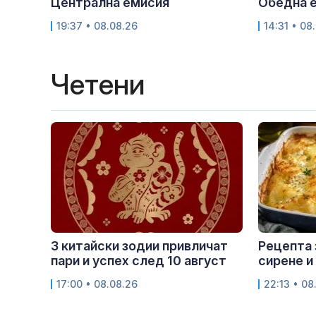
Централна емисия
Обедна 
19:37 • 08.08.26
14:31 • 08
Четени
3 китайски зодии привличат
Рецепта 
пари и успех след 10 август
сирене и
17:00 • 08.08.26
22:13 • 08