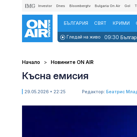
Investor
Dnes
Bloombergtv
Bulgaria On Air
Gol
T
БЪЛГАРИЯ
СВЯТ
КРИМИ
09:30
Гледай на живо
Българи
Начало
Новините ON AIR
Късна емисия
29.05.2026 • 22:25
Редактор:
Беатрис Мла