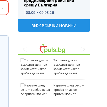
преднамерени действия
срещу България
→
08:09 • 09.08.26
ВИЖ ВСИЧКИ НОВИНИ
редиха
Топлинен удар и
ров
дехидратация при
идин
кърмачета: какво
трябва да знаят
родителите
на Джо
Кървене след секс –
 разсейки
трябва ли да се
притесняваме?