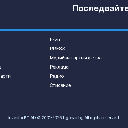
Последвайте 
Екип
PRESS
Медийни партньорства
е
Реклама
дарти
Радио
Списание
Investor.BG AD © 2001-2026 bgonair.bg All rights reserved.