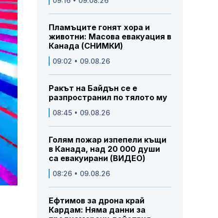
09:16 • 09.08.26
Пламъците гонят хора и
животни: Масова евакуация в
Канада (СНИМКИ)
09:02 • 09.08.26
Ракът на Байдън се е
разпространил по тялото му
08:45 • 09.08.26
Голям пожар изпепели къщи
в Канада, над 20 000 души
са евакуирани (ВИДЕО)
08:26 • 09.08.26
Ефтимов за дрона край
Кардам: Няма данни за