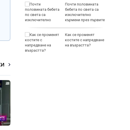
платно
Почти половината
а в
бебета по света са
и
изключително
кърмени през първите
шест месеца
 и 18
Как се променят
вижат до
костите с напредване
на възрастта?
КИ