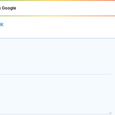
 Google
УК
Военни обезв
105-милимет
снаряд във В
Карциномът 
Байдън е дал