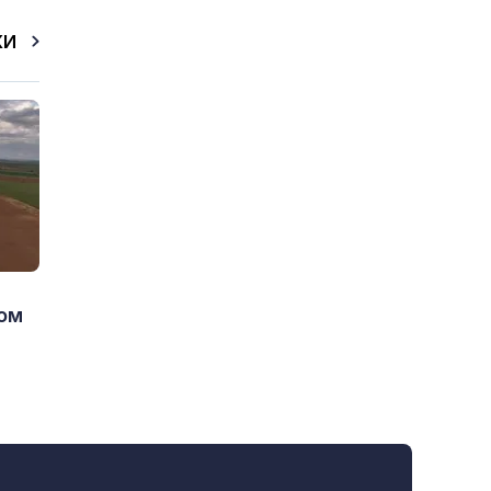
КИ
Лом