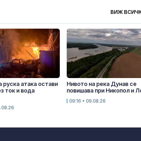
ВИЖ ВСИЧ
 руска атака остави
Нивото на река Дунав се
з ток и вода
повишава при Никопол и 
09:16 • 09.08.26
.08.26