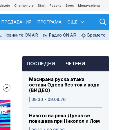
deteto
Chernomore
Start
Posoka
Boec
Megavselena
ПРЕДАВАНИЯ
ПРОГРАМА
ОЩЕ
Новините ON AIR
Радио ON AIR
Времето
ПОСЛЕДНИ
ЧЕТЕНИ
Масирана руска атака
остави Одеса без ток и вода
(ВИДЕО)
09:30 • 09.08.26
Нивото на река Дунав се
повишава при Никопол и Лом