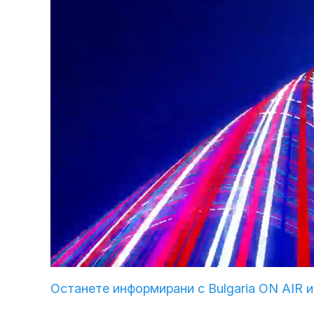
Loaded
:
Unmute
4.32%
Останете информирани с Bulgaria ON AIR и