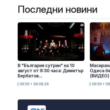
Последни новини
В "България сутрин" на 10
Масирана
август от 9:30 часа: Димитър
Одеса бе
Бербатов...
(ВИДЕО)
09:30 • 09.08.26
09:30 • 09