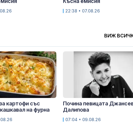
емисия
Късна емисия
.08.26
22:38 • 07.08.26
ВИЖ ВСИЧ
за картофи със
Почина певицата Джансе
 кашкавал на фурна
Далипова
.08.26
07:04 • 09.08.26