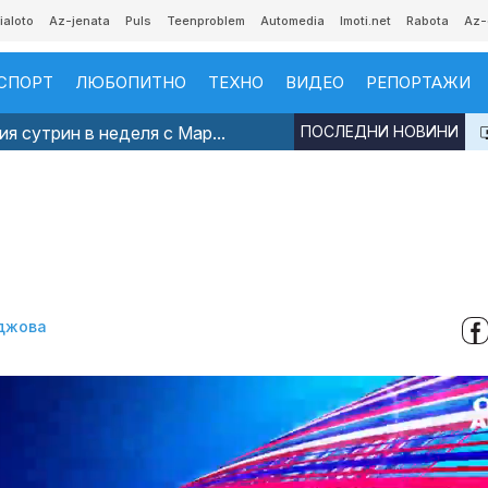
ialoto
Az-jenata
Puls
Teenproblem
Automedia
Imoti.net
Rabota
Az-
СПОРТ
ЛЮБОПИТНО
ТЕХНО
ВИДЕО
РЕПОРТАЖИ
я сутрин в неделя с Мар...
ПОСЛЕДНИ НОВИНИ
джова