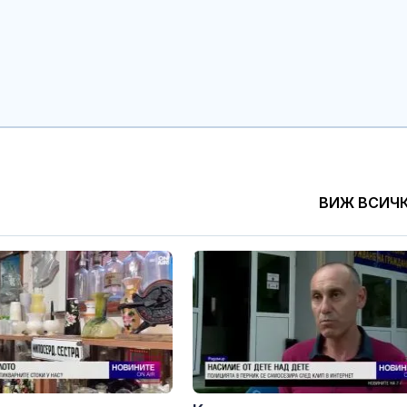
Раздават без
бутилки с вод
София зарад
горещините
Трамваи 12, 15
няма да се д
30 август
ВИЖ ВСИЧ