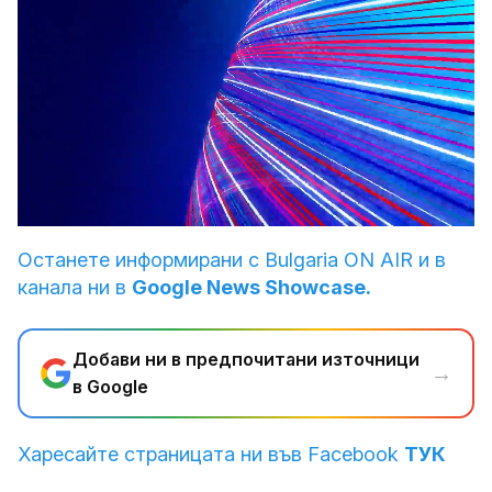
Loaded
:
Unmute
2.42%
Останете информирани с Bulgaria ON AIR и в
канала ни в
Google News Showcase.
Добави ни в предпочитани източници
→
в Google
Харесайте страницата ни във Facebook
ТУК