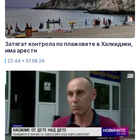
Затягат контрола по плажовете в Халкидики,
има арести
22:44 • 07.08.26