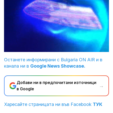
Loaded
:
Unmute
3.83%
Останете информирани с Bulgaria ON AIR и в
канала ни в
Google News Showcase.
Добави ни в предпочитани източници
→
в Google
Харесайте страницата ни във Facebook
ТУК