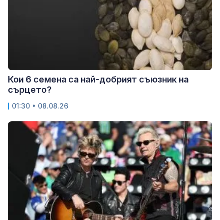
Кои 6 семена са най-добрият съюзник на
сърцето?
01:30 • 08.08.26