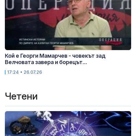
Кой е Георги Мамарчев - човекът зад
Велчовата завера и борецът...
17:24 • 26.07.26
Четени