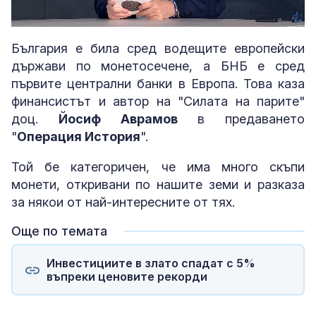
Loaded
:
Unmute
3.69%
България е била сред водещите европейски
държави по монетосечене, а БНБ е сред
първите централни банки в Европа. Това каза
финансистът и автор на "Силата на парите"
доц.
Йосиф Аврамов
в предаването
"
Операция История
".
Той бе категоричен, че има много скъпи
монети, откривани по нашите земи и разказа
за някои от най-интересните от тях.
Още по темата
Инвестициите в злато спадат с 5%
въпреки ценовите рекорди