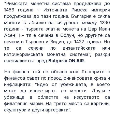
"Римската монетна система продължава до
1453 година - Източната Римска империя
продължава до тази година. България е сякла
монети с абсолютна сигурност между 1230
година - първата златна монета на Цар Иван
Асен II - тя е сечена в Солун, но другите са
сечени в Търново и Видин, до 1422 година. Но
те са сечени по византийската или
източноримската монетна система", разкри
специалистът пред
Bulgaria ON AIR
.
На финала той се обърна към българите с
финансов съвет по повод финансовата криза и
инфлацията: "Едно от убежищата, в което
може да инвестират, са монети. Другите
убежища в областта на изкуството са
филателия марки. На трето място са картини,
скулптури и други артефакти".