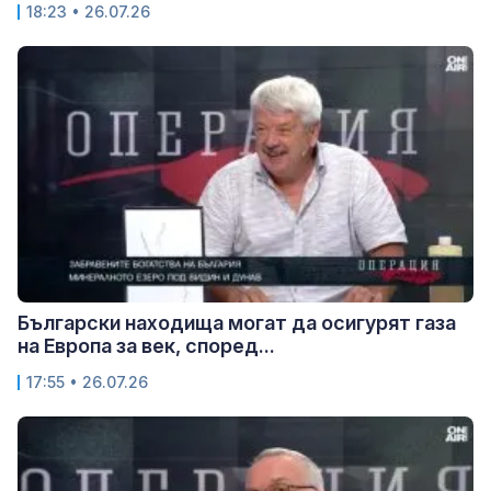
18:23 • 26.07.26
Български находища могат да осигурят газа
на Европа за век, според...
17:55 • 26.07.26