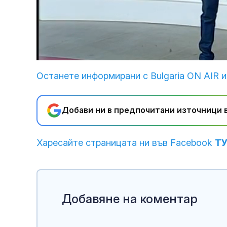
Loaded
:
Unmute
1.51%
Останете информирани с Bulgaria ON AIR и
Добави ни в предпочитани източници в
Харесайте страницата ни във Facebook
Т
Добавяне на коментар