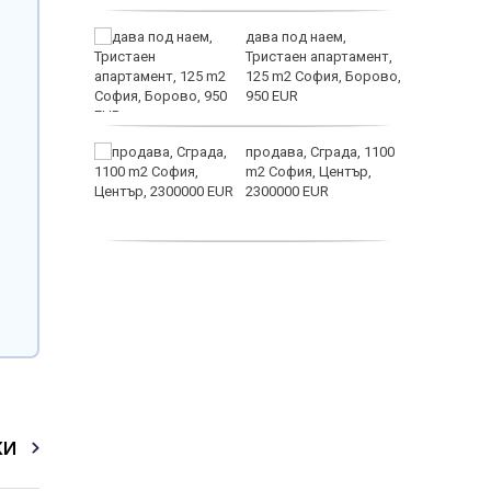
астерои
ината
дава под наем,
та са
Тристаен апартамент,
о
125 m2 София, Борово,
 първите
950 EUR
нят
продава, Сграда, 1100
предване
m2 София, Център,
?
2300000 EUR
Полярни
дава под наем,
Двустаен апартамент,
55 m2 София, Младост
4, 650 EUR
КИ