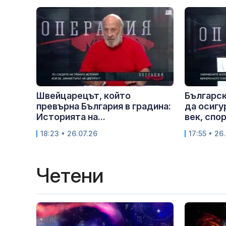
Швейцарецът, който
Българск
превърна България в градина:
да осигур
Историята на...
век, спор
18:23 • 26.07.26
17:55 • 26
Четени