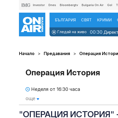
Investor
Dnes
Bloombergtv
Bulgaria On Air
Gol
T
БЪЛГАРИЯ
СВЯТ
КРИМИ
00:30
Гледай на живо
Директн
Начало
Предавания
Операция Истор
Операция История
Неделя от 16:30 часа
още
"ОПЕРАЦИЯ ИСТОРИЯ" - 