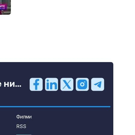
ни...
Филми
RSS