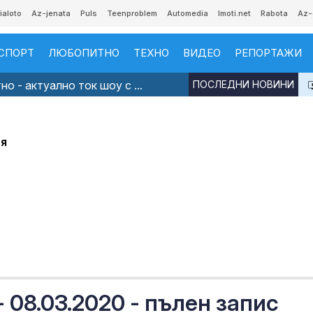
ialoto
Az-jenata
Puls
Teenproblem
Automedia
Imoti.net
Rabota
Az-
СПОРТ
ЛЮБОПИТНО
ТЕХНО
ВИДЕО
РЕПОРТАЖИ
о - актуално ток шоу с ...
ПОСЛЕДНИ НОВИНИ
ия
08.03.2020 - пълен запис