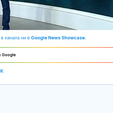
 в канала ни в
Google News Showcase.
 Google
Венера във Везни -
Топлинен удар
УК
какво предстои за
дехидратация
зодиите?
кърмачета: к
трябва да зн
родителите
Левски победи
Кървене след
Локомотив Пловдив с
трябва ли да 
2:0
притеснявам