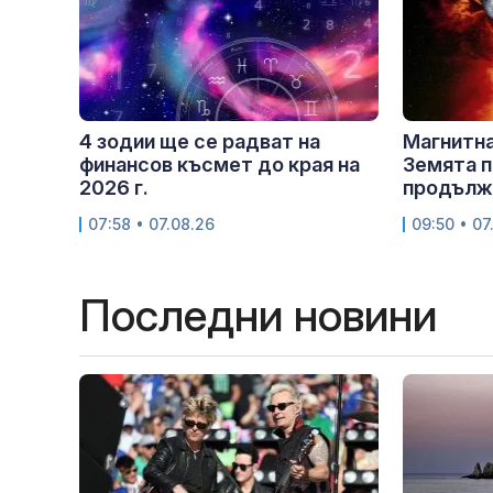
4 зодии ще се радват на
Магнитна
финансов късмет до края на
Земята п
2026 г.
продължи
07:58 • 07.08.26
09:50 • 07
Последни новини