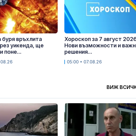
 буря връхлита
Хороскоп за 7 август 2026 
рез уикенда, ще
Нови възможности и важн
 поне...
решения...
.08.26
05:00 • 07.08.26
ВИЖ ВСИЧ