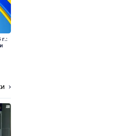
г.:
и
КИ