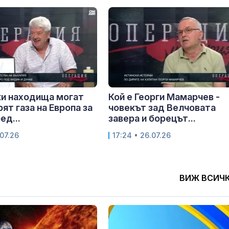
и находища могат
Кой е Георги Мамарчев -
ят газа на Европа за
човекът зад Велчовата
ед...
завера и борецът...
.07.26
17:24 • 26.07.26
ВИЖ ВСИЧ