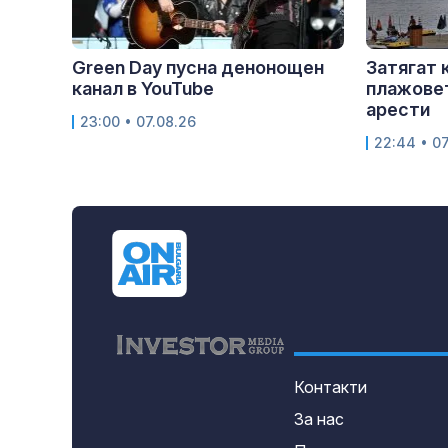
Green Day пусна денонощен
Затягат 
канал в YouTube
плажовет
арести
23:00 • 07.08.26
22:44 • 07
Контакти
За нас