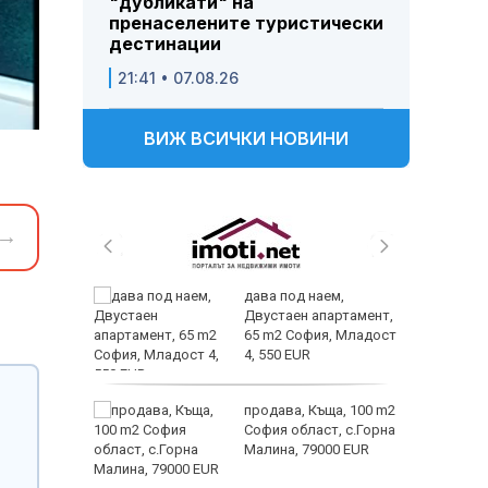
"дубликати" на
пренаселените туристически
дестинации
21:41 • 07.08.26
ВИЖ ВСИЧКИ НОВИНИ
→
 и
дава под наем,
 при
Двустаен апартамент,
акво
65 m2 София, Младост
аят
4, 550 EUR
 секс –
продава, Къща, 100 m2
се
София област, с.Горна
е?
Малина, 79000 EUR