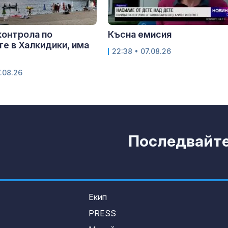
контрола по
Късна емисия
е в Халкидики, има
22:38 • 07.08.26
.08.26
Последвайте 
Екип
PRESS