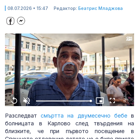
08.07.2026 • 15:47
Редактор:
Беатрис Младжова
Share
Loaded
:
Replay
Unmute
Picture-
Fullscreen
100.00%
in-
Picture
Разследват
смъртта на двумесечно бебе
в
болницата в Карлово след твърдения на
близките, че при първото посещение в
Спешното отделение детето не е било прието