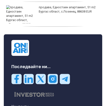
продава, Едностаен апартамент, 51 m2
Бургас област, с.Лозенец, 88638 EUR
продава, Едностаен апартамент, 39 m2
Бургас област, к.к.Слънчев Бряг, 65500
EUR
Последвайте ни...