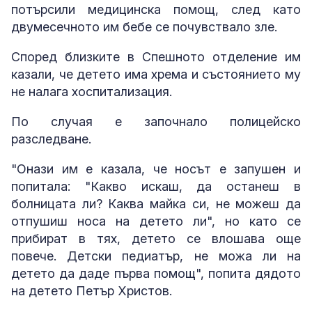
потърсили медицинска помощ, след като
двумесечното им бебе се почувствало зле.
Според близките в Спешното отделение им
казали, че детето има хрема и състоянието му
не налага хоспитализация.
По случая е започнало полицейско
разследване.
"Онази им е казала, че носът е запушен и
попитала: "Какво искаш, да останеш в
болницата ли? Каква майка си, не можеш да
отпушиш носа на детето ли", но като се
прибират в тях, детето се влошава още
повече. Детски педиатър, не можа ли на
детето да даде първа помощ", попита дядото
на детето Петър Христов.