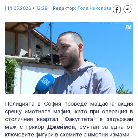
14.05.2026 • 13:29
Редактор:
Толя Николова
Loaded
:
Unmute
53.34%
Полицията в София проведе мащабна акция
срещу имотната мафия, като при операция в
столичния квартал "Факултета" е задържан
мъж с прякор
Джеймса
, смятан за една от
ключовите фигури в схемите с имотни измами.