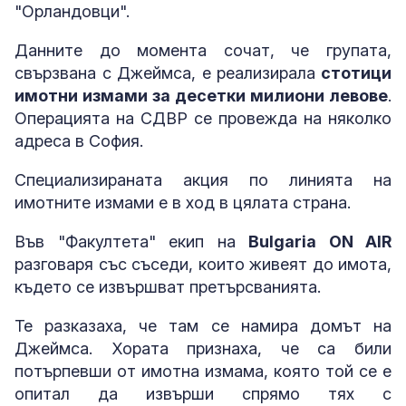
"Орландовци".
Данните до момента сочат, че групата,
свързвана с Джеймса, е реализирала
стотици
имотни измами за десетки милиони левове
.
Операцията на СДВР се провежда на няколко
адреса в София.
Специализираната акция по линията на
имотните измами е в ход в цялата страна.
Във "Факултета" екип на
Bulgaria ON AIR
разговаря със съседи, които живеят до имота,
където се извършват претърсванията.
Те разказаха, че там се намира домът на
Джеймса. Хората признаха, че са били
потърпевши от имотна измама, която той се е
опитал да извърши спрямо тях с