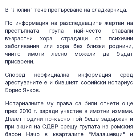
В "Люлин" тече претърсване на сладкарница.
По информация на разследващите жертви на
престъпната група най-често ставали
възрастни хора, страдащи от психични
заболявания или хора без близки роднини,
чиито имоти лесно можели да бъдат
присвоени.
Според неофициална информация сред
арестуваните е и бившият софийски нотариус
Борис Янков.
Нотариалните му права са били отнети още
през 2010 г. заради участие в имотни измами.
Девет години по-късно той беше задържан и
при акция на СДВР срещу групата на ромския
барон Начо в кварталите "Малашевци" и