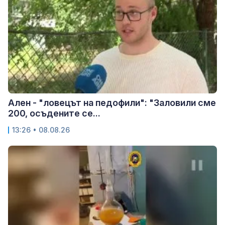
Ален - "ловецът на педофили": "Заловили сме
200, осъдените се...
13:26 • 08.08.26