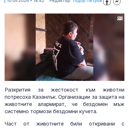
10.05.2026 • 18:42
Редактор:
Тодор Петров
Loaded
:
Unmute
100.00%
Разкрития за жестокост към животни
потресоха Казанлък. Организации за защита на
животните алармират, че бездомен мъж
системно тормози бездомни кучета.
Част от животните били откривани с