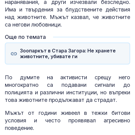
наранявания, а други изчезвали безследно.
Има и твърдения за блудствените действия
над животните. Мъжът казвал, че животните
са негови любовници.
Още по темата
Зоопаркът в Стара Загора: Не хранете
животните, убивате ги
По думите на активисти срещу него
многократно са подавани сигнали до
полицията и различни институции, но въпреки
това животните продължават да страдат.
Мъжът от години живеел в тежки битови
условия и често проявявал агресивно
поведение.