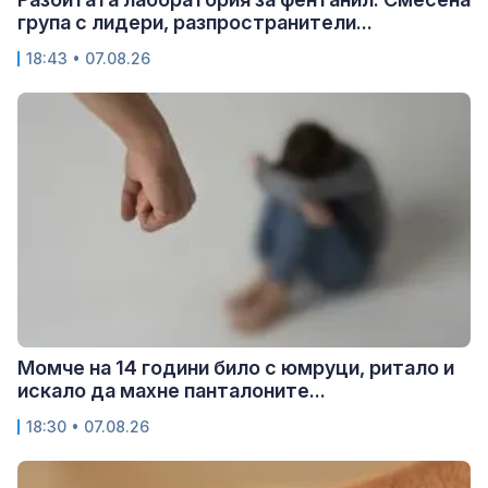
група с лидери, разпространители...
18:43 • 07.08.26
Момче на 14 години било с юмруци, ритало и
искало да махне панталоните...
18:30 • 07.08.26