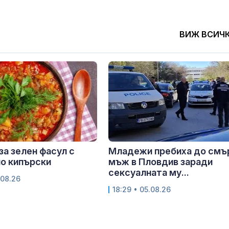
ВИЖ ВСИЧ
за зелен фасул с
Младежи пребиха до смъ
о кипърски
мъж в Пловдив заради
сексуалната му...
.08.26
18:29 • 05.08.26