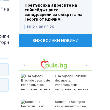
Претърсиха адресите на
" на
тийнейджърите,
заподозрени за смъртта на
Георги от Кричим
13:12 • 06.08.26
рили
ВИЖ ВСИЧКИ НОВИНИ
тори
FDA одобри Еnlicitide
decanoate:
дев" след
Революционна
ни
перорална терапия за
висок холестерол
ма
Болест на Бехтерев –
ръв от
как храненето може