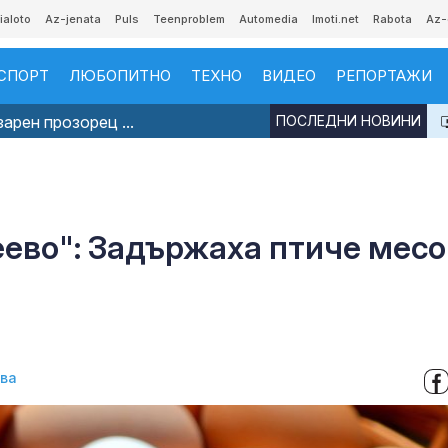
ialoto
Az-jenata
Puls
Teenproblem
Automedia
Imoti.net
Rabota
Az-
СПОРТ
ЛЮБОПИТНО
ТЕХНО
ВИДЕО
РЕПОРТАЖИ
арен прозорец ...
ПОСЛЕДНИ НОВИНИ
ево": Задържаха птиче месо
ова