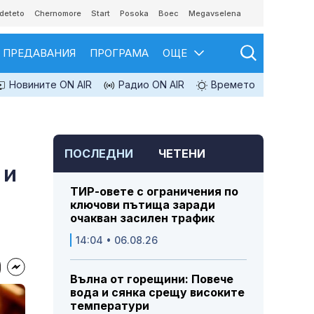
deteto
Chernomore
Start
Posoka
Boec
Megavselena
ПРЕДАВАНИЯ
ПРОГРАМА
ОЩЕ
Новините ON AIR
Радио ON AIR
Времето
ПОСЛЕДНИ
ЧЕТЕНИ
 и
ТИР-овете с ограничения по
ключови пътища заради
очакван засилен трафик
14:04 • 06.08.26
Вълна от горещини: Повече
вода и сянка срещу високите
температури