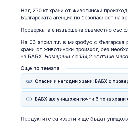
Над 230 кг храни от животински произход
Българската агенция по безопасност на х
Проверката е извършена съвместно със с
На 03 април т.г. в микробус с българска
храни от животински произход без необх
на БАБХ.
Намерени са 134,2 кг птиче месо
Още по темата
Опасни и негодни храни: БАБХ с прове
БАБХ ще унищожи почти 6 тона храни 
Продуктите са иззети и ще бъдат унищож