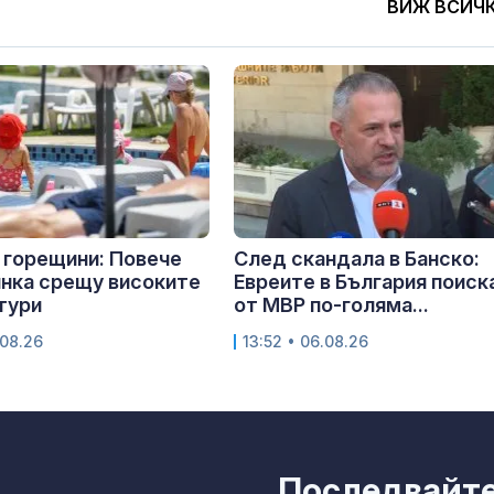
ВИЖ ВСИЧ
 горещини: Повече
След скандала в Банско:
янка срещу високите
Евреите в България поиск
тури
от МВР по-голяма...
.08.26
13:52 • 06.08.26
Последвайте 