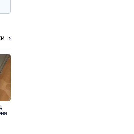
КИ
д
рия