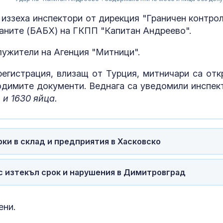
 иззеха инспектори от дирекция "Граничен контрол
раните (БАБХ) на ГКПП "Капитан Андреево".
лужители на Агенция "Митници".
 регистрация, влизащ от Турция, митничари са отк
одимите документи. Веднага са уведомили инспек
 и 1630 яйца.
рки в склад и предприятия в Хасковско
“Галъп”: 42%
одобрение за
с изтекъл срок и нарушения в Димитровград
кабинета "Ра
първите 100 д
управление
ени.
Дарявайте! И
недостиг на к