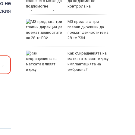
е групи
да подпомогне
о не
контрола на
ския
заболяването?
” за
МЗ предлага три
в Италия
главни дирекции да
поемат дейностите на
28-те РЗИ
 загинаха
Как съкращенията на
ака на
матката влияят върху
→
ев
имплантацията на
ембриона?