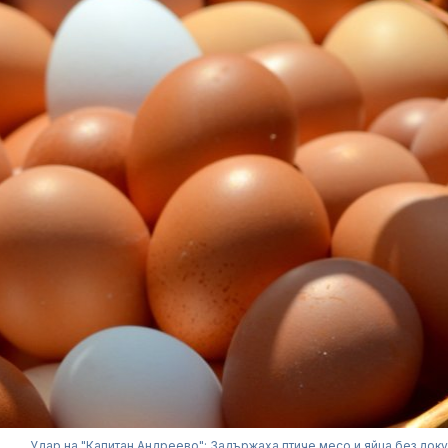
Удар на "Капитан Андреево": Задържаха птиче месо и яйца без док