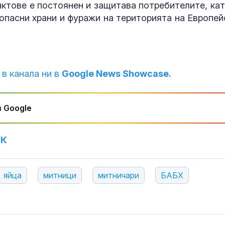
отрицателнит
нктове е постоянен и защитава потребителите, кат
опасни храни и фуражи на територията на Европей
Код “червено
опасни жеги 
СНИМКИ
 в канала ни в
Google News Showcase.
Осем цивилни
след руска ат
 Google
жп гара до Ки
СНИМКИ
УК
яйца
митници
митничари
БАБХ