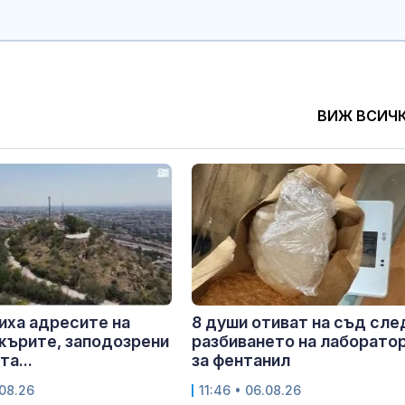
ВИЖ ВСИЧ
иха адресите на
8 души отиват на съд сле
жърите, заподозрени
разбиването на лаборато
а...
за фентанил
.08.26
11:46 • 06.08.26