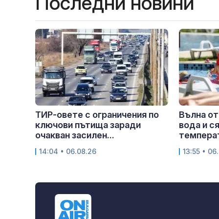
Последни новини
ТИР-овете с ограничения по
Вълна от
ключови пътища заради
вода и с
очакван засилен...
темпера
14:04 • 06.08.26
13:55 • 06