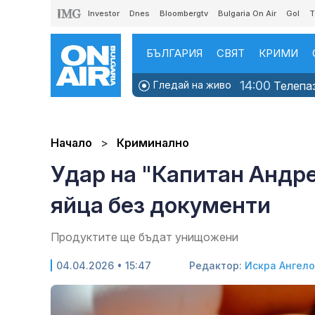
Investor
Dnes
Bloombergtv
Bulgaria On Air
Gol
T
БЪЛГАРИЯ
СВЯТ
КРИМИ
14:00
Гледай на живо
Телепаз
Начало
Криминално
Удар на "Капитан Андре
яйца без документи
Продуктите ще бъдат унищожени
04.04.2026 • 15:47
Редактор:
Искра Ангел