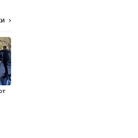
КИ
рт