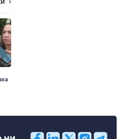
КИ
аха
ни...