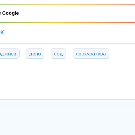
 Google
УК
рджиев
дело
съд
прокуратура