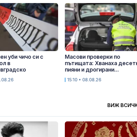
ен уби чичо си с
Масови проверки по
ол в
пътищата: Хванаха десет
вградско
пияни и дрогирани...
.08.26
15:10 • 08.08.26
ВИЖ ВСИЧ