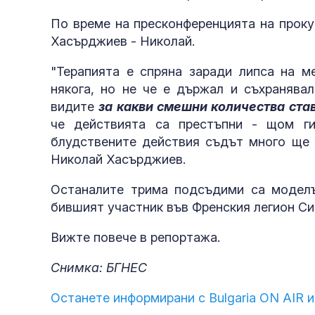
По време на пресконференцията на проку
Хасърджиев - Николай.
"Терапията е спряна заради липса на м
някога, но не че е държал и съхранява
видите
за какви смешни количества ста
че действията са престъпни - щом ги
блудствените действия съдът много ще т
Николай Хасърджиев.
Останалите трима подсъдими са моделъ
бившият участник във Френския легион С
Вижте повече в репортажа.
Снимка: БГНЕС
Останете информирани с Bulgaria ON AIR и