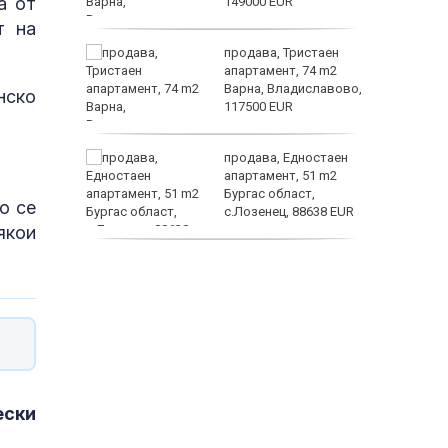
а от
149000 EUR
т на
ината
продава, Тристаен
та са
апартамент, 74 m2
о
Варна, Владиславово,
нско
 първите
117500 EUR
астерои
нят
продава, Едностаен
предване
апартамент, 51 m2
?
Бургас област,
о се
с.Лозенец, 88638 EUR
якои
продава, Едностаен
апартамент, 39 m2
Бургас област,
к.к.Слънчев Бряг,
65500 EUR
ески