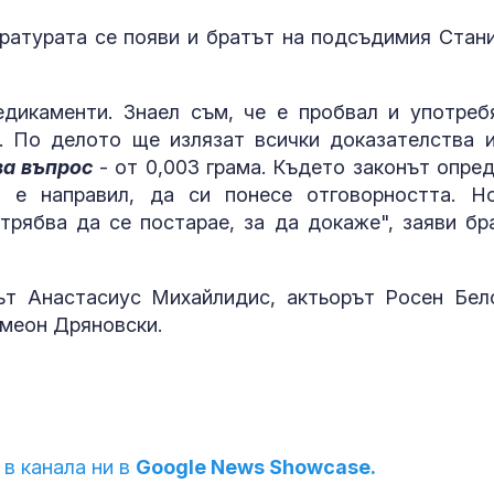
ратурата се появи и братът на подсъдимия Стан
едикаменти. Знаел съм, че е пробвал и употреб
л. По делото ще излязат всички доказателства 
ва въпрос
- от 0,003 грама. Където законът опред
 е направил, да си понесе отговорността. Н
рябва да се постарае, за да докаже", заяви бр
т Анастасиус Михайлидис, актьорът Росен Бел
имеон Дряновски.
 в канала ни в
Google News Showcase.