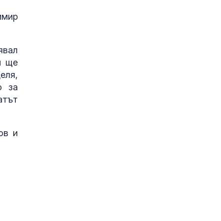
имир
явал
и ще
еля,
о за
атът
ов и