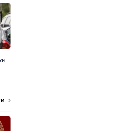
ки
КИ