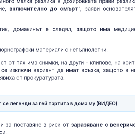
Много малка разлика в дозировката прави разлик
ие,
включително до смърт
", заяви основателя
В Кричим събират пари
Почти полов
за съдебните разходи
бебета по све
на убития Георги
изключителн
тик, домакинът е следял, защото има медици
кърмени през
шест месеца
Над 20 000 евакуирани
Как се проме
порнографски материали с непълнолетни.
в Британска Колумбия
костите с на
заради огромен пожар
на възрастта
т от тях има снимки, на други - клипове, на коит
се изключи вариант да имат връзка, защото в н
явиха от прокуратурата.
 се легенди за гей партита в дома му (ВИДЕО)
и за поставяне в риск от
заразяване с венерич
си.