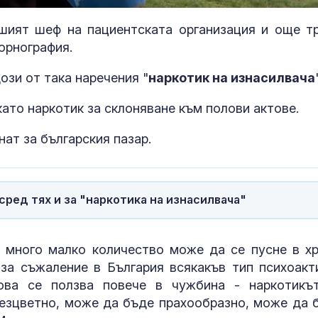
шият шеф на пациентската организация и още т
орнография.
ози от така наречения "
наркотик на изнасилвача
като наркотик за склоняване към полови актове.
ат за българския пазар.
сред тях и за "наркотика на изнасилвача"
Бившият адвокат на
Топлинен удар
Тръмп вече главен
дехидратация
прокурор
кърмачета: к
трябва да зн
в много малко количество може да се пусне в хр
родителите
 за съжаление в България всякакъв тип психоакт
Почина певицата
Кървене след
ова се ползва повече в чужбина - наркотикъ
Джансевер Далипова
трябва ли да 
 безцветно, може да бъде прахообразно, може да 
притеснявам