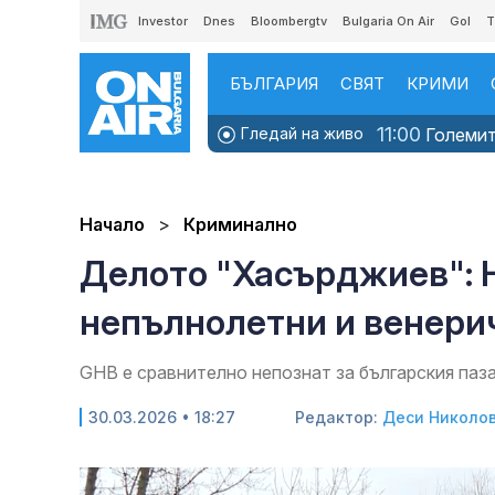
Investor
Dnes
Bloombergtv
Bulgaria On Air
Gol
T
БЪЛГАРИЯ
СВЯТ
КРИМИ
11:00
Гледай на живо
Големите
Начало
Криминално
Делото "Хасърджиев": Н
непълнолетни и венери
GHB е сравнително непознат за българския паз
30.03.2026 • 18:27
Редактор:
Деси Николо