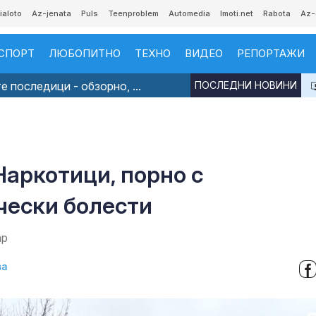
ialoto
Az-jenata
Puls
Teenproblem
Automedia
Imoti.net
Rabota
Az-
СПОРТ
ЛЮБОПИТНО
ТЕХНО
ВИДЕО
РЕПОРТАЖИ
 последици - обзорно, ...
ПОСЛЕДНИ НОВИНИ
аркотици, порно с
чески болести
ар
ва