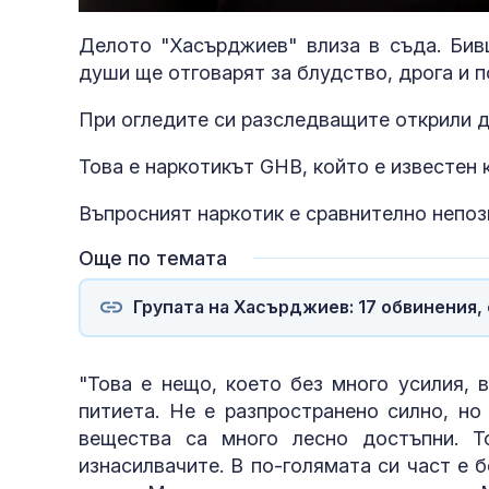
32.12%
Делото "Хасърджиев" влиза в съда. Бив
души ще отговарят за блудство, дрога и п
При огледите си разследващите открили д
Това е наркотикът GHB, който е известен 
Въпросният наркотик е сравнително непозн
Още по темата
Групата на Хасърджиев: 17 обвинения, 
"Това е нещо, което без много усилия, 
питиета. Не е разпространено силно, но
вещества са много лесно достъпни. Т
изнасилвачите. В по-голямата си част е