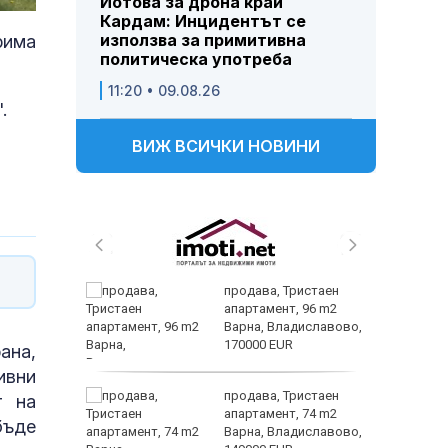
Йотова за дрона край
Кардам: Инцидентът се
използва за примитивна
рима
политическа употреба
11:20 • 09.08.26
".
ВИЖ ВСИЧКИ НОВИНИ
 и
продава, Тристаен
 при
апартамент, 96 m2
акво
Варна, Владиславово,
аят
170000 EUR
ана,
ивни
 секс –
продава, Тристаен
т на
се
апартамент, 74 m2
бъде
е?
Варна, Владиславово,