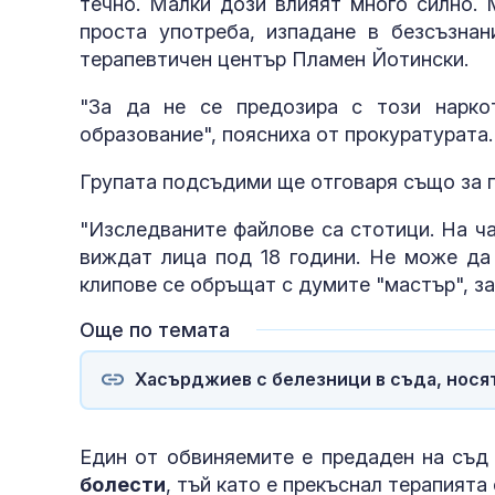
течно. Малки дози влияят много силно. 
проста употреба, изпадане в безсъзнан
терапевтичен център Пламен Йотински.
"За да не се предозира с този нарко
образование", поясниха от прокуратурата.
Групата подсъдими ще отговаря също за 
"Изследваните файлове са стотици. На час
виждат лица под 18 години. Не може да 
клипове се обръщат с думите "мастър", за
Още по темата
Хасърджиев с белезници в съда, носят
Един от обвиняемите е предаден на съд 
болести
, тъй като е прекъснал терапията 