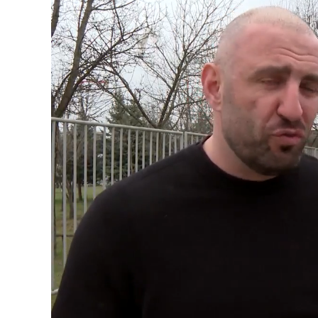
Loaded
:
Unmute