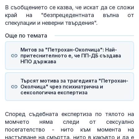
В съобщението се казва, че искат да се сложи
край на "безпрецедентната вълна от
спекулации и неверни твърдения".
Още по темата
Митов за "Петрохан-Околчица": Най-
притеснителното е, че ПП-ДБ създава
НПО държава
Търсят мотива за трагедията "Петрохан-
Околчица" чрез психиатрична и
сексологична експертиза
Според съдебната експертиза по тялото на
момчето няма следи от сексуално
посегателство - нито към момента на
настъпване на смъртта, нито в какъвто и да е