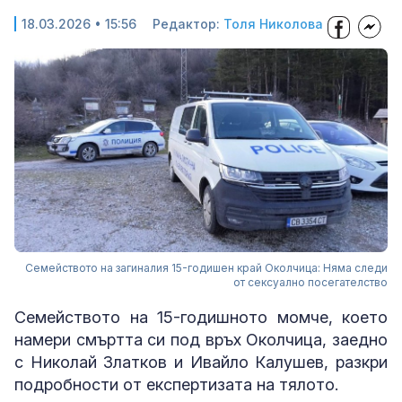
18.03.2026 • 15:56
Редактор:
Толя Николова
Семейството на загиналия 15-годишен край Околчица: Няма следи
от сексуално посегателство
Семейството на 15-годишното момче, което
намери смъртта си под връх Околчица, заедно
с Николай Златков и Ивайло Калушев, разкри
подробности от експертизата на тялото.